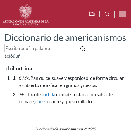
Diccionario de americanismos
á
é
í
ó
ú
ü
ñ
chilindrina.
I.
1.
f.
Mx.
Pan dulce, suave y esponjoso, de forma circular
y cubierto de azúcar en granos gruesos.
2.
Ho.
Tira de
tortilla
de maíz tostada con salsa de
tomate,
chile
picante y queso rallado.
Diccionario de americanismos © 2010