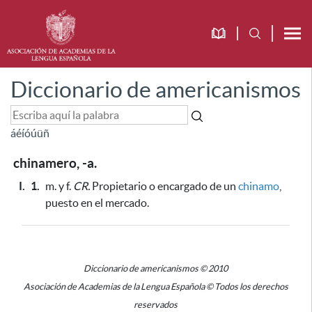
Diccionario de americanismos
á
é
í
ó
ú
ü
ñ
chinamero, -a.
I.
1.
m. y f.
CR.
Propietario o encargado de un
chinamo
,
puesto en el mercado.
Diccionario de americanismos © 2010
Asociación de Academias de la Lengua Española © Todos los derechos
reservados