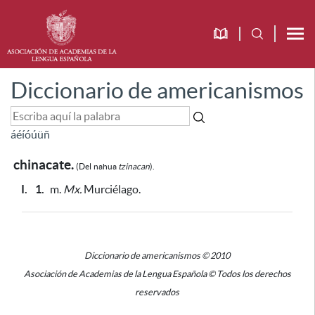
Diccionario de americanismos
á
é
í
ó
ú
ü
ñ
chinacate.
(Del
nahua
tzinacan
).
I.
1.
m.
Mx.
Murciélago.
Diccionario de americanismos © 2010
Asociación de Academias de la Lengua Española © Todos los derechos
reservados