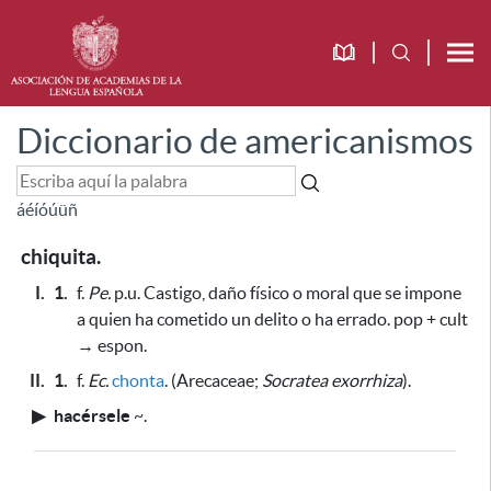
Diccionario de americanismos
á
é
í
ó
ú
ü
ñ
chiquita.
I.
1.
f.
Pe.
p.u. Castigo, daño físico o moral que se impone
a quien ha cometido un delito o ha errado. pop + cult
→ espon.
II.
1.
f.
Ec.
chonta
. (Arecaceae;
Socratea exorrhiza
).
▶
hacérsele
~
.