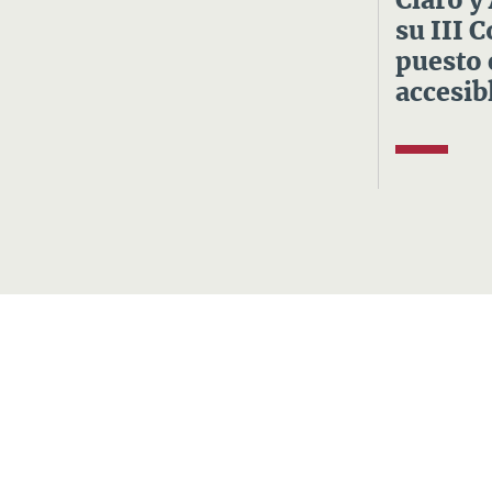
Claro y
su III 
puesto 
accesibl