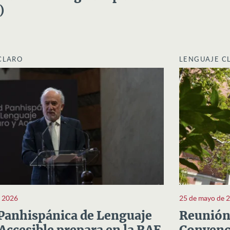
)
CLARO
LENGUAJE C
e 2026
25 de mayo de 
Panhispánica de Lenguaje
Reunión 