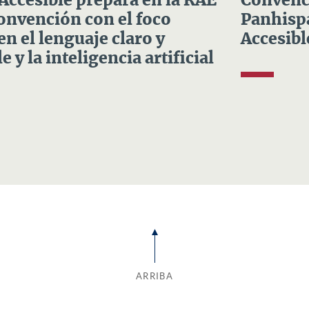
 Accesible prepara en la RAE
Convenci
Convención con el foco
Panhispá
en el lenguaje claro y
Accesibl
e y la inteligencia artificial
ARRIBA