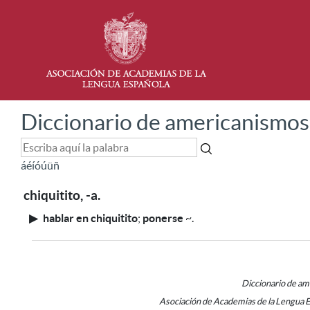
Diccionario de americanismos
á
é
í
ó
ú
ü
ñ
chiquitito, -a.
▶
hablar en chiquitito
;
ponerse
~
.
Diccionario de a
Asociación de Academias de la Lengua 