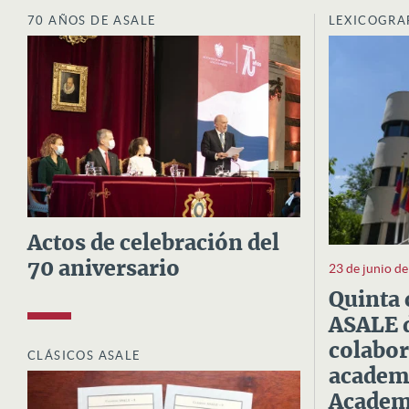
70 AÑOS DE ASALE
LEXICOGRA
Actos de celebración del
70 aniversario
23 de junio d
Quinta 
ASALE d
colabor
CLÁSICOS ASALE
academi
Academi