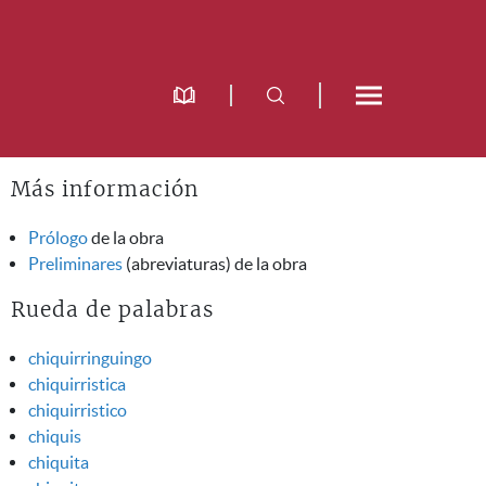
Más información
Prólogo
de la obra
Preliminares
(abreviaturas) de la obra
Rueda de palabras
chiquirringuingo
chiquirristica
chiquirristico
chiquis
chiquita