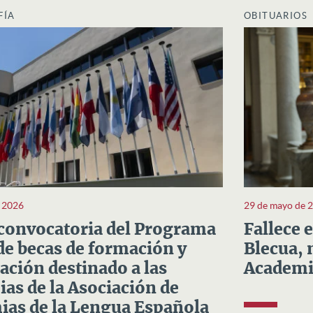
FÍA
OBITUARIOS
e 2026
29 de mayo de 
convocatoria del Programa
Fallece 
e becas de formación y
Blecua, 
ación destinado a las
Academi
as de la Asociación de
as de la Lengua Española