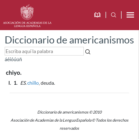
Diccionario de americanismos
á
é
í
ó
ú
ü
ñ
chiyo.
I.
1.
ES.
chillo
, deuda.
Diccionario de americanismos © 2010
Asociación de Academias de la Lengua Española © Todos los derechos
reservados