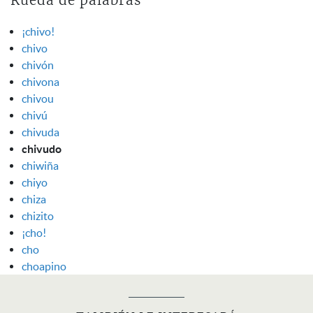
Rueda de palabras
¡chivo!
chivo
chivón
chivona
chivou
chivú
chivuda
chivudo
chiwiña
chiyo
chiza
chizito
¡cho!
cho
choapino