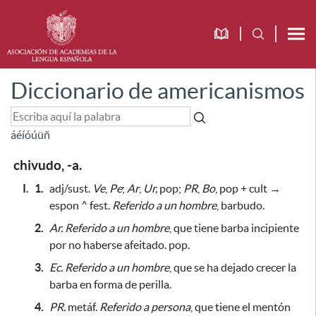
Diccionario de americanismos
á
é
í
ó
ú
ü
ñ
chivudo, -a.
I.
1.
adj/sust.
Ve
,
Pe
;
Ar
,
Ur,
pop;
PR
,
Bo
, pop + cult →
espon ^ fest.
Referido a un hombre
, barbudo.
2.
Ar.
Referido a un hombre
, que tiene barba incipiente
por no haberse afeitado.
pop.
3.
Ec.
Referido a un hombre
, que se ha dejado crecer la
barba en forma de perilla.
4.
PR.
metáf.
Referido a persona
, que tiene el mentón