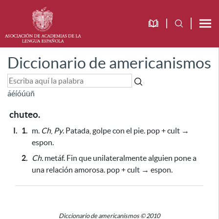
Diccionario de americanismos
á
é
í
ó
ú
ü
ñ
chuteo.
I.
1.
m.
Ch
,
Py
. Patada, golpe con el pie. pop + cult →
espon.
2.
Ch.
metáf. Fin que unilateralmente alguien pone a
una relación amorosa. pop + cult → espon.
Diccionario de americanismos © 2010