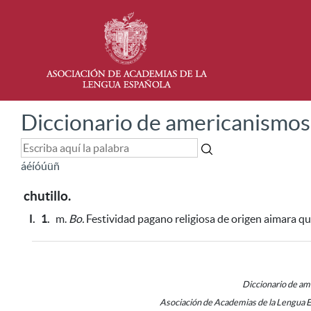
Diccionario de americanismos
á
é
í
ó
ú
ü
ñ
chutillo.
I.
1.
m.
Bo.
Festividad pagano religiosa de origen aimara
qu
Diccionario de a
Asociación de Academias de la Lengua 