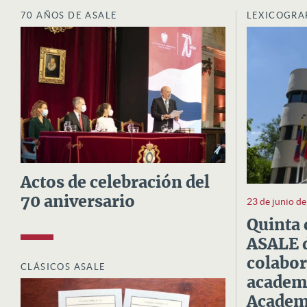
70 AÑOS DE ASALE
LEXICOGRA
Actos de celebración del
70 aniversario
23 de junio d
Quinta 
ASALE d
colabor
CLÁSICOS ASALE
academi
Academi