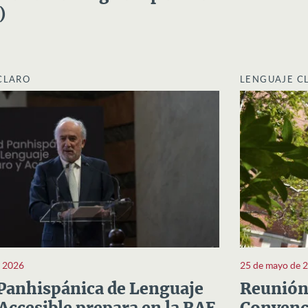
)
CLARO
LENGUAJE C
e 2026
25 de mayo de 
Panhispánica de Lenguaje
Reunión 