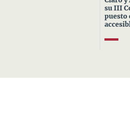
Claro y
su III 
puesto 
accesibl