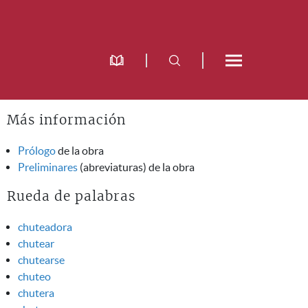
Más información
Prólogo
de la obra
Preliminares
(abreviaturas) de la obra
Rueda de palabras
chuteadora
chutear
chutearse
chuteo
chutera