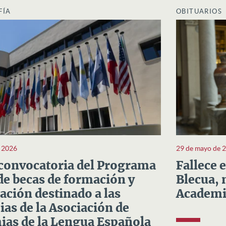
FÍA
OBITUARIOS
e 2026
29 de mayo de 
convocatoria del Programa
Fallece 
e becas de formación y
Blecua, 
ación destinado a las
Academi
as de la Asociación de
as de la Lengua Española