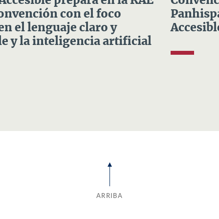
 Accesible prepara en la RAE
Convenci
Convención con el foco
Panhispá
en el lenguaje claro y
Accesibl
e y la inteligencia artificial
ARRIBA