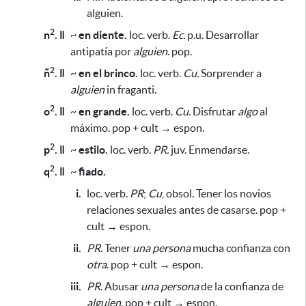
alguien.
2
n
. ǁ
~
en diente.
loc. verb.
Ec.
p.u. Desarrollar
antipatía por
alguien
. pop.
2
ñ
. ǁ
~
en el brinco.
loc. verb.
Cu.
Sorprender a
alguien
in fraganti.
2
o
. ǁ
~
en grande.
loc. verb.
Cu.
Disfrutar
algo
al
máximo. pop + cult → espon.
2
p
. ǁ
~
estilo.
loc. verb.
PR.
juv. Enmendarse.
2
q
. ǁ
~
fiado.
i.
loc. verb.
PR
;
Cu
, obsol. Tener los novios
relaciones sexuales antes de casarse. pop +
cult → espon.
ii.
PR.
Tener
una persona
mucha confianza con
otra
. pop + cult → espon.
iii.
PR.
Abusar
una persona
de la confianza de
alguien
. pop + cult → espon.