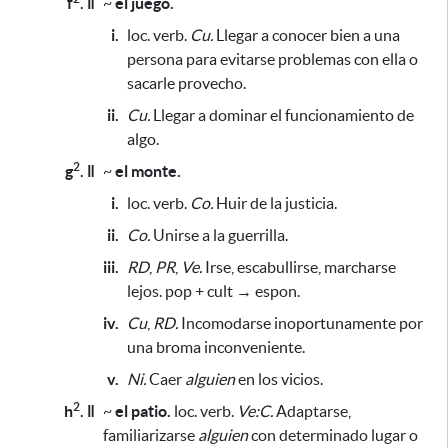
f
. ǁ
~
el juego.
i.
loc. verb.
Cu.
Llegar a conocer bien a una
persona
para evitarse problemas con ella o
sacarle provecho.
ii.
Cu.
Llegar a dominar el funcionamiento de
algo.
2
g
. ǁ
~
el monte.
i.
loc. verb.
Co.
Huir de la justicia.
ii.
Co.
Unirse a la guerrilla.
iii.
RD
,
PR
,
Ve.
Irse, escabullirse, marcharse
lejos. pop + cult → espon.
iv.
Cu
,
RD.
Incomodarse inoportunamente por
una broma inconveniente.
v.
Ni.
Caer
alguien
en los vicios.
2
h
. ǁ
~
el patio.
loc. verb.
Ve:C.
Adaptarse,
familiarizarse
alguien
con determinado lugar o