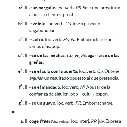
5
a
. ǁ
~
un parguito.
loc. verb.
PR.
Salir una prostituta
a buscar clientes. prost.
5
b
. ǁ
~
veleta.
loc. verb.
Cu.
Irse a pasear o
vagabundear.
5
c
. ǁ
~
zafra.
loc. verb.
Ho
,
Ni.
Emborracharse por
varios días. pop.
5
d
. ǁ
~
se de las mechas.
Co
,
Ve
,
Pe.
agarrarse de las
greñas
.
5
e
. ǁ
~
se el culo con la puerta.
loc. verb.
Cu.
Obtener
alguien
un resultado opuesto al que pretendía.
5
f
. ǁ
~
se el mandado.
loc. verb.
Ni.
Abusar de la
confianza de alguien. pop + cult → espon.
5
g
. ǁ
~
se un guayo.
loc. verb.
PR.
Emborracharse.
■
a. ǁ
coge
free!
loc. interj.
PR
, juv. Expresa
(Voz inglesa).