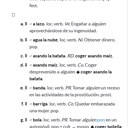
fest.
□
a. ǁ
~
a lazo.
loc. verb.
Ve.
Engañar a
alguien
aprovechándose de su ingenuidad.
b. ǁ
~
agua la nube.
loc. verb.
Ni.
Obtener dinero.
pop.
c. ǁ
~
asando la batata.
RD.
coger asando maíz
.
d. ǁ
~
asando maíz.
loc. verb.
Cu.
Coger
desprevenido a
alguien
.
◆
coger asando la
batata
.
e. ǁ
~
banda.
loc. verb.
PR.
Tomar
alguien
un receso
en las actividades de la prostitución. prost.
f. ǁ
~
barriga.
loc. verb.
Co.
Quedar embarazada
una mujer. pop.
g. ǁ
~
bola.
loc. verb.
PR.
Tomar
alguien
pon
en un
automóvil. pop + cult → espon.
◆
coger botella
.