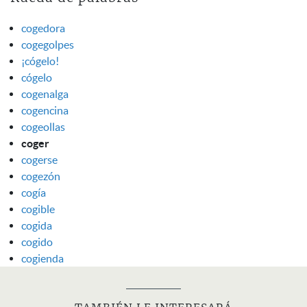
cogedora
cogegolpes
¡cógelo!
cógelo
cogenalga
cogencina
cogeollas
coger
cogerse
cogezón
cogía
cogible
cogida
cogido
cogienda