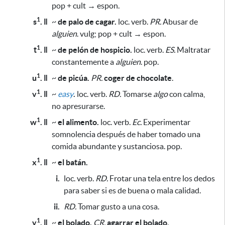
pop + cult → espon.
1
s
. ǁ
~
de palo de cagar.
loc. verb.
PR.
Abusar de
alguien
. vulg; pop + cult → espon.
1
t
. ǁ
~
de pelón de hospicio.
loc. verb.
ES.
Maltratar
constantemente a
alguien
. pop.
1
u
. ǁ
~
de picúa.
PR.
coger de chocolate
.
1
v
. ǁ
~
easy
.
loc. verb.
RD.
Tomarse
algo
con calma,
no apresurarse.
1
w
. ǁ
~
el alimento.
loc. verb.
Ec.
Experimentar
somnolencia después de haber tomado una
comida abundante y sustanciosa. pop.
1
x
. ǁ
~
el batán.
i.
loc. verb.
RD.
Frotar una tela entre los dedos
para saber si es de buena o mala calidad.
ii.
RD.
Tomar gusto a una cosa.
1
y
. ǁ
~
el bolado.
CR.
agarrar el bolado
.