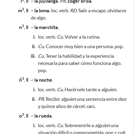
l
. ǁ
~
la juyilanga.
PR.
coger brisa
.
3
m
. ǁ
~
la loma.
loc. verb.
RD.
Salir a escape, olvidarse
de algo.
3
n
. ǁ
~
la marchita.
i.
loc. verb.
Cu.
Volver a la rutina.
ii.
Cu.
Conocer muy bien a una persona. pop.
iii.
Cu.
Tener la habilidad y la experiencia
necesaria
para saber cómo funciona algo.
pop.
3
ñ
. ǁ
~
la noche.
i.
loc. verb.
Cu.
Hacérsele tarde a
alguien
.
ii.
PR.
Recibir
alguien
una sentencia entre diez
y quince años de cárcel. carc.
3
o
. ǁ
~
la rueda.
i.
loc. verb.
Cu.
Sobrevenirle a
alguien
una
situación difícil o comprometida. pop + cult