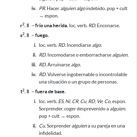
iv.
PR.
Hacer
alguien
algo
indebido. pop + cult
→ espon.
2
r
. ǁ
~
frío una herida.
loc. verb.
RD.
Enconarse.
2
s
. ǁ
~
fuego.
i.
loc. verb.
RD.
Incendiarse
algo
.
ii.
RD.
Incomodarse o emborracharse
alguien
.
iii.
RD.
Arruinarse
algo
.
iv.
RD.
Volverse ingobernable o incontrolable
una situación o un grupo de personas.
2
t
. ǁ
~
fuera de base.
i.
loc. verb.
ES
,
Ni
,
CR
,
Cu
,
RD
,
Ve
;
Co
, espon.
Sorprender, coger desprevenido a
alguien
.
pop + cult → espon.
ii.
Cu.
Sorprender
alguien
a su pareja en una
infidelidad.