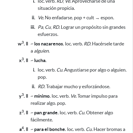
i.
loc. verb.
RD
,
Ve.
Aprovecharse de una
situación propicia.
ii.
Ve.
No enfadarse. pop + cult → espon.
iii.
Pa
,
Cu
,
RD.
Lograr un propósito sin grandes
esfuerzos.
3
w
. ǁ
~
los nazarenos.
loc. verb.
RD.
Hacérsele tarde
a
alguien
.
3
x
. ǁ
~
lucha.
i.
loc. verb.
Cu.
Angustiarse por algo o alguien.
pop.
ii.
RD.
Trabajar mucho y esforzándose.
3
y
. ǁ
~
mínimo.
loc. verb.
Ve.
Tomar impulso
para
realizar algo
. pop.
3
z
. ǁ
~
pan grande.
loc. verb.
Cu.
Obtener algo
fácilmente.
4
a
. ǁ
~
para el bonche.
loc. verb.
Cu.
Hacer bromas a