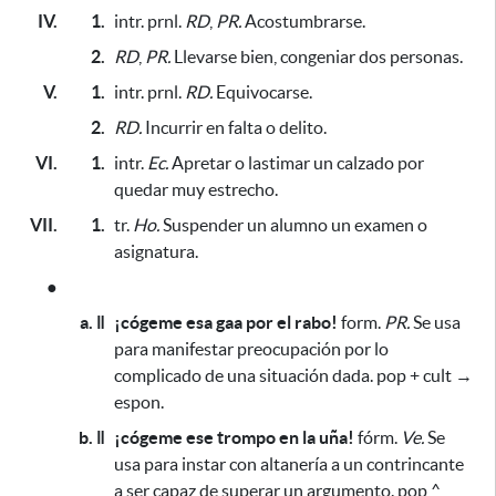
IV.
1.
intr. prnl.
RD
,
PR.
Acostumbrarse.
2.
RD
,
PR.
Llevarse bien, congeniar dos personas.
V.
1.
intr. prnl.
RD.
Equivocarse.
2.
RD.
Incurrir en falta o delito.
VI.
1.
intr.
Ec.
Apretar o lastimar un calzado
por
quedar muy estrecho
.
VII.
1.
tr.
Ho.
Suspender un alumno un examen o
asignatura.
●
a. ǁ
¡cógeme esa gaa por el rabo!
form.
PR.
Se usa
para manifestar preocupación por lo
complicado de una situación dada. pop + cult →
espon.
b. ǁ
¡cógeme ese trompo en la uña!
fórm.
Ve.
Se
usa para instar con altanería a un contrincante
a ser capaz de superar un argumento. pop ^