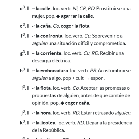
3
d
. ǁ
~
la calle.
loc. verb.
Ni
,
CR
,
RD.
Prostituirse una
mujer. pop.
◆
agarrar la calle
.
3
e
. ǁ
~
la caña.
Co.
coger la flota
.
3
f
. ǁ
~
la confronta.
loc. verb.
Cu.
Sobrevenirle a
alguien
una situación difícil y comprometida.
3
g
. ǁ
~
la corriente.
loc. verb.
Cu
,
RD.
Recibir una
descarga eléctrica.
3
h
. ǁ
~
la embocadura.
loc. verb.
PR.
Acostumbrarse
alguien
a algo. pop + cult → espon.
3
i
. ǁ
~
la flota.
loc. verb.
Co.
Aceptar las promesas o
propuestas de alguien, antes de que cambie de
opinión. pop.
◆
coger caña
.
3
j
. ǁ
~
la hora.
loc. verb.
RD.
Estar retrasado
alguien
.
3
k
. ǁ
~
la jicotea.
loc. verb.
RD.
Llegar a la presidencia
de la República.
3