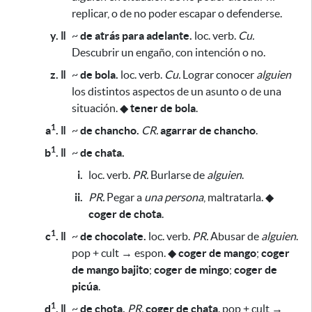
replicar, o de no poder escapar o defenderse.
y. ǁ
~
de atrás para adelante.
loc. verb.
Cu.
Descubrir un engaño, con intención o no.
z. ǁ
~
de bola.
loc. verb.
Cu.
Lograr conocer
alguien
los distintos aspectos de un asunto o de una
situación.
◆
tener de bola
.
1
a
. ǁ
~
de chancho.
CR.
agarrar de chancho
.
1
b
. ǁ
~
de chata.
i.
loc. verb.
PR.
Burlarse de
alguien
.
ii.
PR.
Pegar a
una persona
, maltratarla.
◆
coger de chota
.
1
c
. ǁ
~
de chocolate.
loc. verb.
PR.
Abusar de
alguien
.
pop + cult → espon.
◆
coger de mango
;
coger
de mango bajito
;
coger de mingo
;
coger de
picúa
.
1
d
. ǁ
~
de chota.
PR.
coger de chata
. pop + cult →