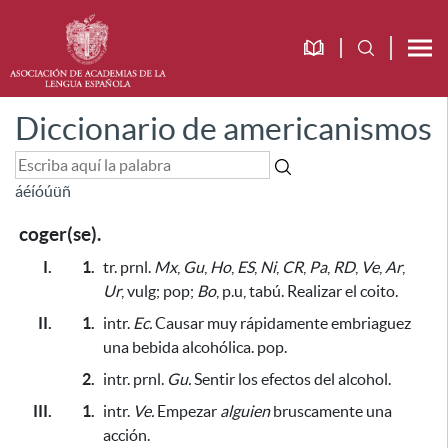
Diccionario de americanismos
á
é
í
ó
ú
ü
ñ
coger(se).
I.
1.
tr. prnl.
Mx
,
Gu
,
Ho
,
ES
,
Ni
,
CR
,
Pa
,
RD
,
Ve
,
Ar
,
Ur
, vulg; pop;
Bo
, p.u, tabú. Realizar el coito.
II.
1.
intr.
Ec.
Causar muy rápidamente embriaguez
una bebida alcohólica. pop.
2.
intr.
prnl.
Gu.
Sentir los efectos del alcohol.
III.
1.
intr.
Ve.
Empezar
alguien
bruscamente una
acción.