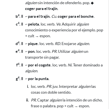
alguien
sin intención de ofenderlo. pop.
◆
coger para el trajín
.
4
b
. ǁ
~
para el trajín.
Cu.
coger para el bonche
.
4
c
. ǁ
~
pelota.
loc. verb.
Ve.
Adquirir
alguien
conocimiento o experiencia por el ejemplo. pop
+ cult → espon.
4
d
. ǁ
~
pique.
loc. verb.
RD.
Enojarse
alguien
.
4
e
. ǁ
~
pon.
loc. verb.
PR.
Utilizar
alguien
un
transporte sin pagar.
4
f
. ǁ
~
por el cogote.
loc. verb.
Ni.
Tener dominado a
alguien
.
4
g
. ǁ
~
por la punta.
i.
loc. verb.
PR.
juv. Interpretar
alguien
las
cosas con doble sentido.
ii.
PR.
Captar
alguien
la intención de un dicho,
frase o palabra. pop + cult → espon.