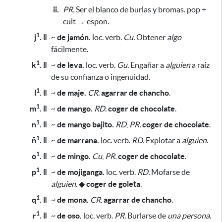
ii.
PR.
Ser el blanco de burlas y bromas. pop +
cult → espon.
1
j
. ǁ
~
de jamón.
loc. verb.
Cu.
Obtener
algo
fácilmente.
1
k
. ǁ
~
de leva.
loc. verb.
Gu.
Engañar a
alguien
a raíz
de su confianza o ingenuidad.
1
l
. ǁ
~
de maje.
CR.
agarrar de chancho
.
1
m
. ǁ
~
de mango.
RD.
coger de chocolate
.
1
n
. ǁ
~
de mango bajito.
RD
,
PR.
coger de chocolate
.
1
ñ
. ǁ
~
de marrana.
loc. verb.
RD.
Explotar a
alguien
.
1
o
. ǁ
~
de mingo.
Cu
,
PR.
coger de chocolate
.
1
p
. ǁ
~
de mojiganga.
loc. verb.
RD.
Mofarse de
alguien
.
◆
coger de goleta
.
1
q
. ǁ
~
de mona.
CR.
agarrar de chancho
.
1
r
. ǁ
~
de oso.
loc. verb.
PR.
Burlarse de
una persona
.