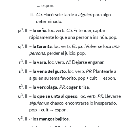
→ espon.
ii.
Cu.
Hacérsele tarde a
alguien
para algo
determinado
.
3
p
. ǁ
~
la seña.
loc. verb.
Cu.
Entender, captar
rápidamente lo que una persona insinúa. pop.
3
q
. ǁ
~
la taranta.
loc. verb.
Ec.
p.u. Volverse loca
una
persona
, perder el juicio. pop.
3
r
. ǁ
~
la vara.
loc. verb.
Ni.
Dejarse engañar.
3
s
. ǁ
~
la vena del gusto.
loc. verb.
PR.
Plantearle a
alguien su tema favorito. pop + cult → espon.
3
t
. ǁ
~
la verdolaga.
PR.
coger brisa
.
3
u
. ǁ
~
lo que se unta al queso.
loc. verb.
PR.
Llevarse
alguien
un chasco, encontrarse lo inesperado.
pop + cult → espon.
3
v
. ǁ
~
los mangos bajitos.