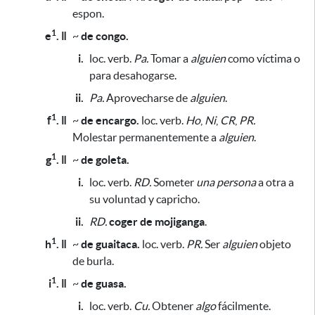
espon.
1
e
. ǁ
~
de congo.
i.
loc. verb.
Pa.
Tomar a
alguien
como víctima
o
para desahogarse
.
ii.
Pa.
Aprovecharse de
alguien
.
1
f
. ǁ
~
de encargo.
loc. verb.
Ho
,
Ni
,
CR
,
PR.
Molestar permanentemente a
alguien
.
1
g
. ǁ
~
de goleta.
i.
loc. verb.
RD.
Someter
una persona
a otra a
su voluntad y capricho.
ii.
RD.
coger de mojiganga
.
1
h
. ǁ
~
de guaitaca.
loc. verb.
PR.
Ser
alguien
objeto
de burla.
1
i
. ǁ
~
de guasa.
i.
loc. verb.
Cu.
Obtener
algo
fácilmente.