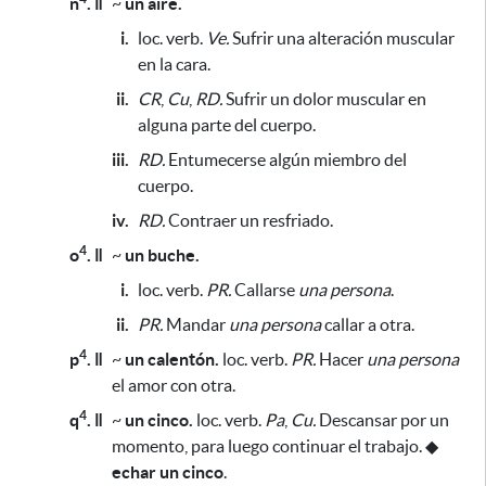
ñ
. ǁ
~
un aire.
i.
loc. verb.
Ve.
Sufrir una alteración muscular
en la cara.
ii.
CR
,
Cu
,
RD.
Sufrir un dolor muscular en
alguna parte del cuerpo.
iii.
RD.
Entumecerse algún miembro del
cuerpo.
iv.
RD.
Contraer un resfriado.
4
o
. ǁ
~
un buche.
i.
loc. verb.
PR.
Callarse
una persona
.
ii.
PR.
Mandar
una persona
callar a otra.
4
p
. ǁ
~
un calentón.
loc. verb.
PR.
Hacer
una persona
el amor con otra.
4
q
. ǁ
~
un cinco.
loc. verb.
Pa
,
Cu.
Descansar por un
momento,
para luego continuar el trabajo
.
◆
echar un cinco
.