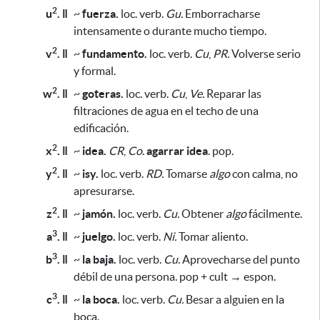
2
u
. ǁ
~
fuerza.
loc. verb.
Gu.
Emborracharse
intensamente o durante mucho tiempo.
2
v
. ǁ
~
fundamento.
loc. verb.
Cu
,
PR.
Volverse serio
y formal.
2
w
. ǁ
~
goteras.
loc. verb.
Cu
,
Ve.
Reparar las
filtraciones de agua en el techo de una
edificación.
2
x
. ǁ
~
idea.
CR
,
Co
.
agarrar idea
. pop.
2
y
. ǁ
~
isy.
loc. verb.
RD.
Tomarse
algo
con calma, no
apresurarse.
2
z
. ǁ
~
jamón.
loc. verb.
Cu.
Obtener
algo
fácilmente.
3
a
. ǁ
~
juelgo.
loc. verb.
Ni.
Tomar aliento.
3
b
. ǁ
~
la baja.
loc. verb.
Cu.
Aprovecharse del punto
débil de una persona. pop + cult → espon.
3
c
. ǁ
~
la boca.
loc. verb.
Cu.
Besar a alguien en la
boca.