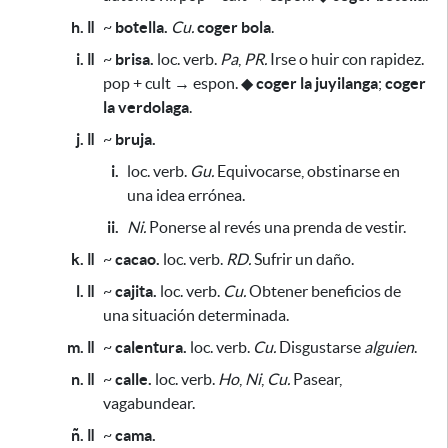
h. ǁ
~
botella.
Cu.
coger bola
.
i. ǁ
~
brisa.
loc. verb.
Pa
,
PR.
Irse o huir con rapidez.
pop + cult → espon.
◆
coger la juyilanga
;
coger
la verdolaga
.
j. ǁ
~
bruja.
i.
loc. verb.
Gu.
Equivocarse, obstinarse en
una idea errónea.
ii.
Ni.
Ponerse al revés una prenda de vestir.
k. ǁ
~
cacao.
loc. verb.
RD.
Sufrir un daño.
l. ǁ
~
cajita.
loc. verb.
Cu.
Obtener beneficios de
una situación determinada.
m. ǁ
~
calentura.
loc. verb.
Cu.
Disgustarse
alguien
.
n. ǁ
~
calle.
loc. verb.
Ho
,
Ni
,
Cu.
Pasear,
vagabundear.
ñ. ǁ
~
cama.