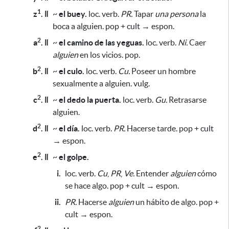
1
z
. ǁ
~
el buey.
loc. verb.
PR.
Tapar
una persona
la
boca a alguien. pop + cult → espon.
2
a
. ǁ
~
el camino de las yeguas.
loc. verb.
Ni.
Caer
alguien
en los vicios. pop.
2
b
. ǁ
~
el culo.
loc. verb.
Cu.
Poseer un hombre
sexualmente a alguien. vulg.
2
c
. ǁ
~
el dedo la puerta.
loc. verb.
Gu.
Retrasarse
alguien.
2
d
. ǁ
~
el día.
loc. verb.
PR.
Hacerse tarde. pop + cult
→ espon.
2
e
. ǁ
~
el golpe.
i.
loc. verb.
Cu
,
PR
,
Ve.
Entender
alguien
cómo
se hace algo. pop + cult → espon.
ii.
PR.
Hacerse
alguien
un hábito de algo. pop +
cult → espon.
2