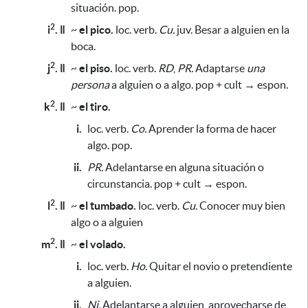
situación. pop.
2
i
. ǁ
~
el pico.
loc. verb.
Cu.
juv. Besar a alguien en la
boca.
2
j
. ǁ
~
el piso.
loc. verb.
RD
,
PR.
Adaptarse
una
persona
a alguien o a algo. pop + cult → espon.
2
k
. ǁ
~
el tiro.
i.
loc. verb.
Co.
Aprender la forma de hacer
algo. pop.
ii.
PR.
Adelantarse en alguna situación o
circunstancia. pop + cult → espon.
2
l
. ǁ
~
el tumbado.
loc. verb.
Cu
. Conocer muy bien
algo o a alguien
2
m
. ǁ
~
el volado.
i.
loc. verb.
Ho.
Quitar el novio o pretendiente
a alguien.
ii.
Ni.
Adelantarse a alguien, aprovecharse de