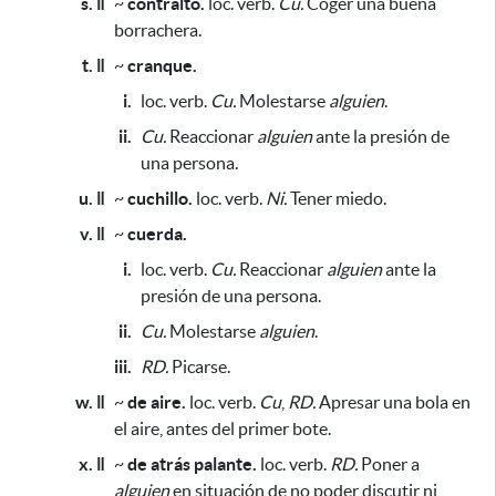
s. ǁ
~
contralto.
loc. verb.
Cu.
Coger una buena
borrachera.
t. ǁ
~
cranque.
i.
loc. verb.
Cu.
Molestarse
alguien
.
ii.
Cu.
Reaccionar
alguien
ante la presión de
una persona.
u. ǁ
~
cuchillo.
loc. verb.
Ni.
Tener miedo.
v. ǁ
~
cuerda.
i.
loc. verb.
Cu.
Reaccionar
alguien
ante la
presión de una persona.
ii.
Cu.
Molestarse
alguien
.
iii.
RD.
Picarse.
w. ǁ
~
de aire.
loc. verb.
Cu
,
RD.
Apresar una bola en
el aire, antes del primer bote.
x. ǁ
~
de atrás palante.
loc. verb.
RD.
Poner a
alguien
en situación de no poder discutir ni