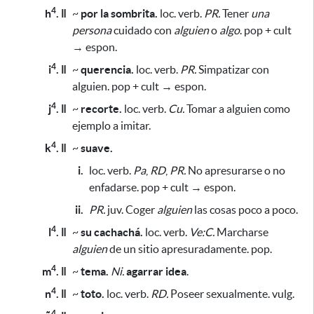
4
h
. ǁ
~
por la sombrita.
loc. verb.
PR.
Tener
una
persona
cuidado con
alguien
o
algo
. pop + cult
→ espon.
4
i
. ǁ
~
querencia.
loc. verb.
PR.
Simpatizar con
alguien. pop + cult → espon.
4
j
. ǁ
~
recorte.
loc. verb.
Cu.
Tomar a alguien como
ejemplo a imitar.
4
k
. ǁ
~
suave.
i.
loc. verb.
Pa
,
RD
,
PR.
No apresurarse o no
enfadarse. pop + cult → espon.
ii.
PR.
juv. Coger
alguien
las cosas poco a poco.
4
l
. ǁ
~
su cachachá.
loc. verb.
Ve:C.
Marcharse
alguien
de un sitio apresuradamente. pop.
4
m
. ǁ
~
tema.
Ni.
agarrar idea
.
4
n
. ǁ
~
toto.
loc. verb.
RD.
Poseer sexualmente. vulg.
4