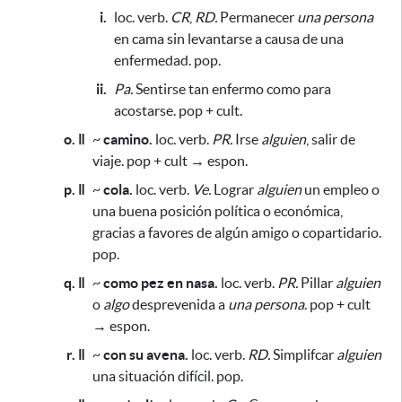
i.
loc. verb.
CR
,
RD.
Permanecer
una persona
en cama sin levantarse
a causa de una
enfermedad.
pop.
ii.
Pa.
Sentirse tan enfermo como para
acostarse. pop + cult.
o. ǁ
~
camino.
loc. verb.
PR.
Irse
alguien
, salir de
viaje. pop + cult → espon.
p. ǁ
~
cola.
loc. verb.
Ve.
Lograr
alguien
un empleo o
una buena posición política o económica,
gracias a favores de algún amigo o copartidario.
pop.
q. ǁ
~
como pez en nasa.
loc. verb.
PR.
Pillar
alguien
o
algo
desprevenida a
una persona
. pop + cult
→ espon.
r. ǁ
~
con su avena.
loc. verb.
RD.
Simplifcar
alguien
una situación difícil. pop.