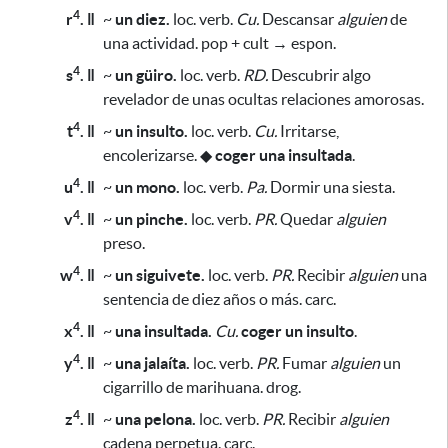
4
r
. ǁ
~
un diez.
loc. verb.
Cu.
Descansar
alguien
de
una actividad. pop + cult → espon.
4
s
. ǁ
~
un güiro.
loc. verb.
RD.
Descubrir algo
revelador de unas ocultas relaciones amorosas.
4
t
. ǁ
~
un insulto.
loc. verb.
Cu.
Irritarse,
encolerizarse.
◆
coger una insultada
.
4
u
. ǁ
~
un mono.
loc. verb.
Pa.
Dormir una siesta.
4
v
. ǁ
~
un pinche.
loc. verb.
PR.
Quedar
alguien
preso.
4
w
. ǁ
~
un siguivete.
loc. verb.
PR.
Recibir
alguien
una
sentencia de diez años o más. carc.
4
x
. ǁ
~
una insultada.
Cu.
coger un insulto
.
4
y
. ǁ
~
una jalaíta.
loc. verb.
PR.
Fumar
alguien
un
cigarrillo de marihuana. drog.
4
z
. ǁ
~
una pelona.
loc. verb.
PR.
Recibir
alguien
cadena perpetua. carc.