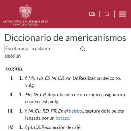
Diccionario de americanismos
á
é
í
ó
ú
ü
ñ
cogida.
I.
1.
f.
Mx
,
Ho
,
ES
,
Ni
,
CR
,
Ar
,
Ur.
Realización del coito.
vulg.
II.
1.
Ho
,
Ni
,
CR.
Reprobación de un examen, asignatura
o curso. est; vulg.
III.
1.
f.
Ni
,
Cu
,
RD
,
PR.
En el
beisbol
, captura de la pelota
lanzada por un
batazo
.
IV.
1.
f. pl.
CR.
Recolección de café.