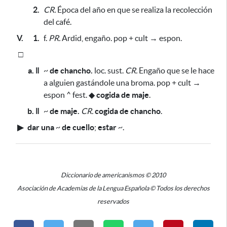
2.
CR.
Época del año en que se realiza la recolección
del café.
V.
1.
f.
PR.
Ardid, engaño. pop + cult → espon.
□
a. ǁ
~
de chancho.
loc. sust.
CR.
Engaño que se le hace
a alguien gastándole una broma. pop + cult →
espon ^ fest.
◆
cogida de maje
.
b. ǁ
~
de maje.
CR.
cogida de chancho
.
▶
dar una
~
de cuello
;
estar
~
.
Diccionario de americanismos © 2010
Asociación de Academias de la Lengua Española © Todos los derechos
reservados