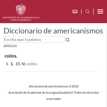
Diccionario de americanismos
á
é
í
ó
ú
ü
ñ
colins.
I.
1.
ES
,
Ni.
collins
.
Diccionario de americanismos © 2010
Asociación de Academias de la Lengua Española © Todos los derechos
reservados