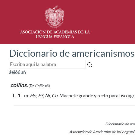
Diccionario de americanismos
á
é
í
ó
ú
ü
ñ
collins.
(De
Collins®
).
I.
1.
m.
Ho
,
ES
,
Ni
,
Cu.
Machete grande y recto
para uso agrí
Diccionario de a
Asociación de Academias de la Lengua 