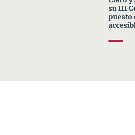
Claro y
su III 
puesto 
accesibl