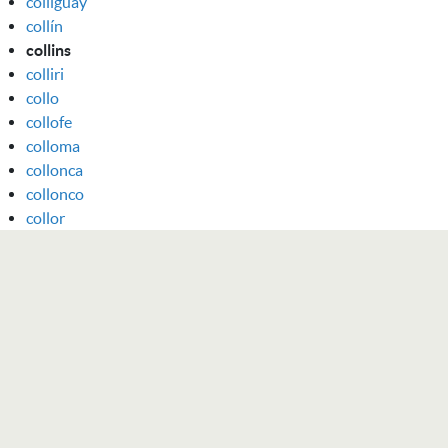
colliguay
collín
collins
colliri
collo
collofe
colloma
collonca
collonco
collor