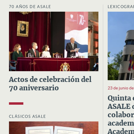
70 AÑOS DE ASALE
LEXICOGRA
Actos de celebración del
70 aniversario
23 de junio d
Quinta 
ASALE d
colabor
CLÁSICOS ASALE
academi
Academi