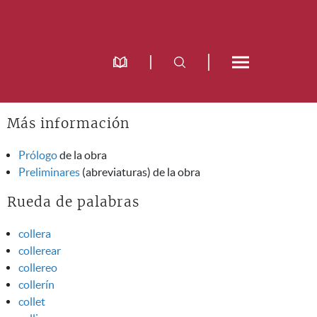
Más información
Prólogo
de la obra
Preliminares
(abreviaturas) de la obra
Rueda de palabras
collera
collerear
collereo
collerín
collet