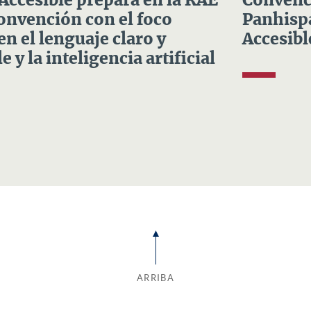
 Accesible prepara en la RAE
Convenci
Convención con el foco
Panhispá
en el lenguaje claro y
Accesibl
e y la inteligencia artificial
ARRIBA