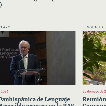
)
CLARO
LENGUAJE C
e 2026
25 de mayo de 
Panhispánica de Lenguaje
Reunión 