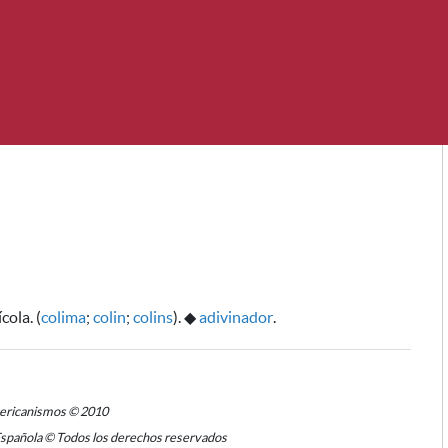
cola.
(
colima
;
colin
;
colins
).
◆
adivinador
.
mericanismos © 2010
Española © Todos los derechos reservados