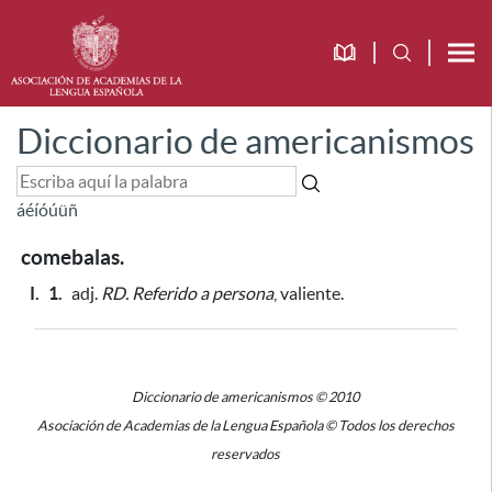
Diccionario de americanismos
á
é
í
ó
ú
ü
ñ
comebalas.
I.
1.
adj.
RD.
Referido a persona
, valiente.
Diccionario de americanismos © 2010
Asociación de Academias de la Lengua Española © Todos los derechos
reservados