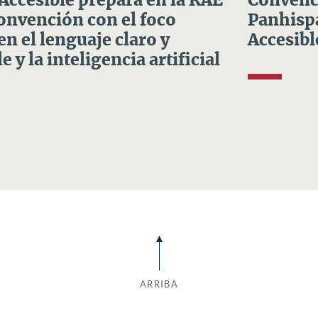
 Accesible prepara en la RAE
Convenci
Convención con el foco
Panhispá
en el lenguaje claro y
Accesibl
e y la inteligencia artificial
ARRIBA