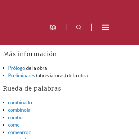
Más información
Prólogo
de la obra
Preliminares
(abreviaturas) de la obra
Rueda de palabras
combinado
combinola
combo
come
comearroz