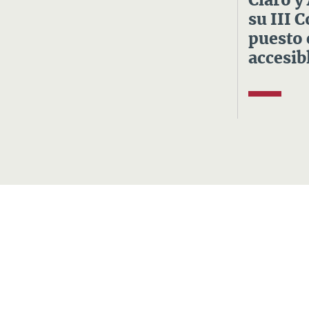
Claro y
su III 
puesto 
accesibl