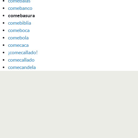
comebalas
comebanco
comebasura
comebiblia
comeboca
comebola
comecaca
¡comecallado!
comecallado
comecandela