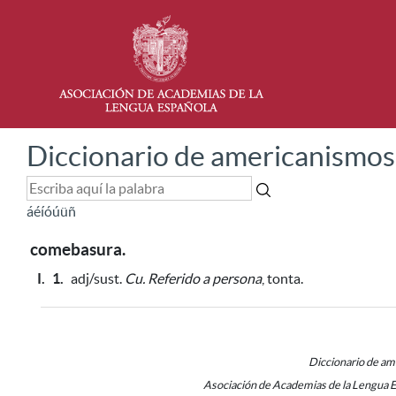
Diccionario de americanismos
á
é
í
ó
ú
ü
ñ
comebasura.
I.
1.
adj/sust.
Cu.
Referido a persona
, tonta.
Diccionario de a
Asociación de Academias de la Lengua 