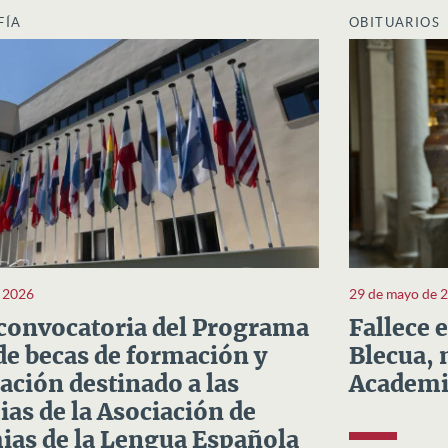
FÍA
OBITUARIOS
e 2026
29 de mayo de 
convocatoria del Programa
Fallece 
e becas de formación y
Blecua, 
ación destinado a las
Academi
as de la Asociación de
as de la Lengua Española