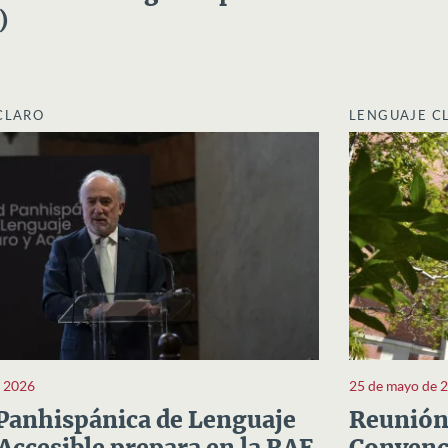
)
CLARO
LENGUAJE C
e 2026
25 de mayo de 
Panhispánica de Lenguaje
Reunión 