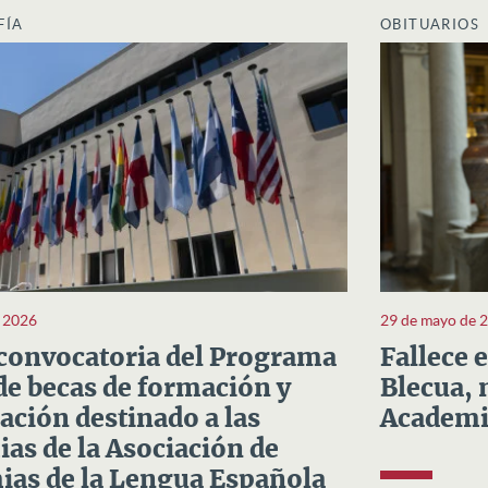
FÍA
OBITUARIOS
e 2026
29 de mayo de 
convocatoria del Programa
Fallece 
e becas de formación y
Blecua, 
ación destinado a las
Academi
as de la Asociación de
as de la Lengua Española