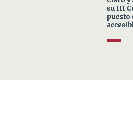
Claro y
su III 
puesto 
accesibl