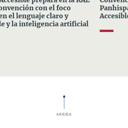
 Accesible prepara en la RAE
Convenci
Convención con el foco
Panhispá
en el lenguaje claro y
Accesibl
e y la inteligencia artificial
ARRIBA