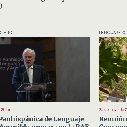
)
CLARO
LENGUAJE C
e 2026
25 de mayo de 
Panhispánica de Lenguaje
Reunión 