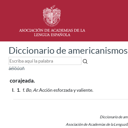
Diccionario de americanismos
á
é
í
ó
ú
ü
ñ
corajeada.
I.
1.
f.
Bo
,
Ar.
Acción esforzada y valiente.
Diccionario de a
Asociación de Academias de la Lengua 