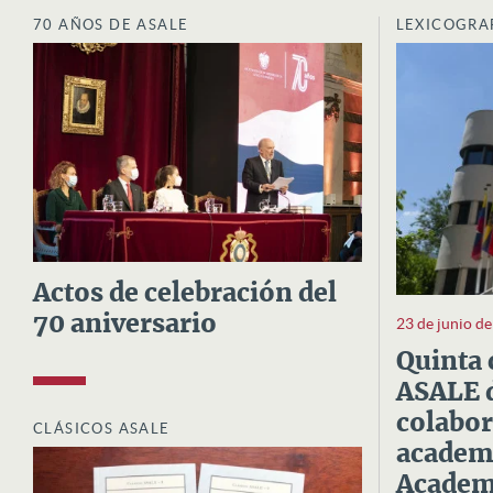
70 AÑOS DE ASALE
LEXICOGRA
Actos de celebración del
70 aniversario
23 de junio d
Quinta 
ASALE d
colabor
CLÁSICOS ASALE
academi
Academi