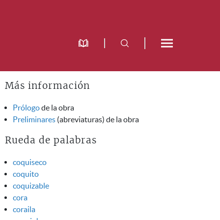
Más información
Prólogo
de la obra
Preliminares
(abreviaturas) de la obra
Rueda de palabras
coquiseco
coquito
coquizable
cora
coraila