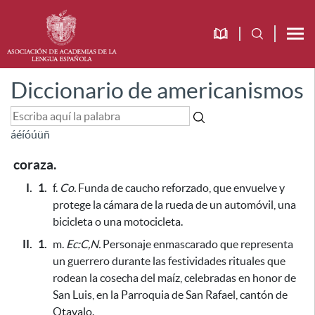
Diccionario de americanismos
á
é
í
ó
ú
ü
ñ
coraza.
I.
1.
f.
Co.
Funda de caucho reforzado, que envuelve y
protege la cámara de la rueda de un automóvil, una
bicicleta o una motocicleta.
II.
1.
m.
Ec:C,N.
Personaje enmascarado que representa
un guerrero durante las festividades rituales que
rodean la cosecha del maíz,
celebradas en honor de
San Luis, en la Parroquia de San Rafael, cantón de
Otavalo
.