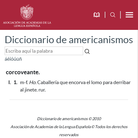
Diccionario de americanismos
á
é
í
ó
ú
ü
ñ
corcoveante.
I.
1.
m-f.
Ho.
Caballería que encorva el lomo
para derribar
al jinete.
rur.
Diccionario de americanismos © 2010
Asociación de Academias de la Lengua Española © Todos los derechos
reservados