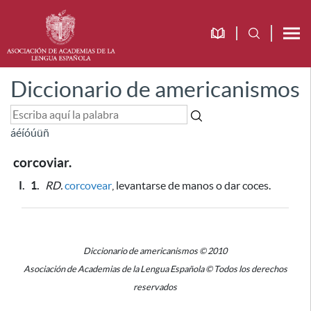
Diccionario de americanismos
á
é
í
ó
ú
ü
ñ
corcoviar.
I.
1.
RD.
corcovear
, levantarse de manos o dar coces.
Diccionario de americanismos © 2010
Asociación de Academias de la Lengua Española © Todos los derechos
reservados