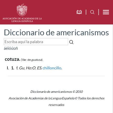
Diccionario de americanismos
á
é
í
ó
ú
ü
ñ
cotuza.
(Var. de
guatusa
).
I.
1.
f.
Gu
,
Ho:O
,
ES.
chilloncillo
.
Diccionario de americanismos © 2010
Asociación de Academias de la Lengua Española © Todos los derechos
reservados