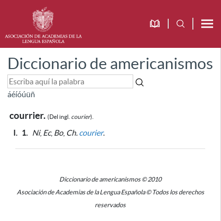
Diccionario de americanismos
á
é
í
ó
ú
ü
ñ
courrier.
(Del ingl.
courier
).
I.
1.
Ni
,
Ec
,
Bo
,
Ch.
courier
.
Diccionario de americanismos © 2010
Asociación de Academias de la Lengua Española © Todos los derechos
reservados