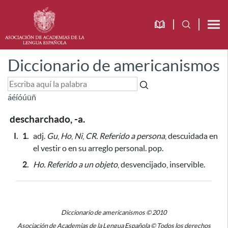
Diccionario de americanismos
á
é
í
ó
ú
ü
ñ
descharchado, -a.
I.
1.
adj.
Gu
,
Ho
,
Ni
,
CR.
Referido a persona
, descuidada en
el vestir o en su arreglo personal. pop.
2.
Ho.
Referido a un objeto
, desvencijado, inservible.
Diccionario de americanismos © 2010
Asociación de Academias de la Lengua Española © Todos los derechos