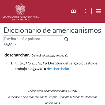
Diccionario de americanismos
á
é
í
ó
ú
ü
ñ
descharchar.
(Del
ingl.
discharge,
despedir).
I.
1.
tr.
Gu
,
Ho
,
ES
,
Ni
,
Pa.
Destituir del cargo o puesto de
trabajo a
alguien
.
◆
descharchalar
.
Diccionario de americanismos © 2010
Asociación de Academias de la Lengua Española © Todos los derechos
reservados