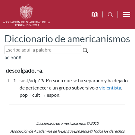
Diccionario de americanismos
á
é
í
ó
ú
ü
ñ
descolgado, -a.
I.
1.
sust/adj.
Ch.
Persona que se ha separado y ha dejado
de pertenecer a un grupo subversivo o
violentista
.
pop + cult → espon.
Diccionario de americanismos © 2010
Asociación de Academias de la Lengua Española © Todos los derechos