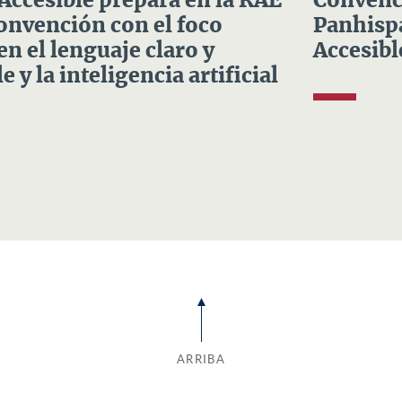
 Accesible prepara en la RAE
Convenci
Convención con el foco
Panhispá
en el lenguaje claro y
Accesibl
e y la inteligencia artificial
ARRIBA