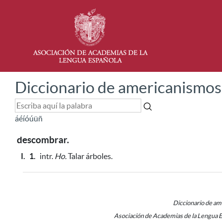
Diccionario de americanismos
á
é
í
ó
ú
ü
ñ
descombrar.
I.
1.
intr.
Ho.
Talar árboles.
Diccionario de a
Asociación de Academias de la Lengua 