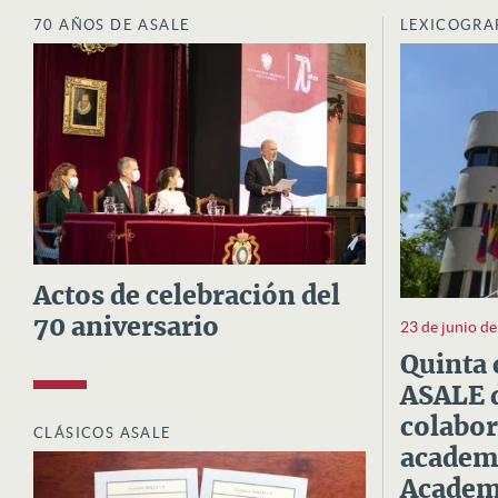
70 AÑOS DE ASALE
LEXICOGRA
Actos de celebración del
70 aniversario
23 de junio d
Quinta 
ASALE d
colabor
CLÁSICOS ASALE
academi
Academi