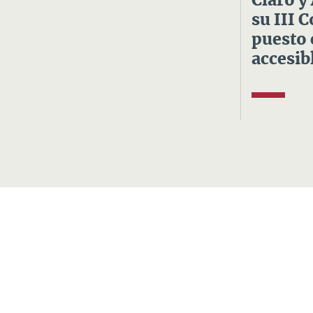
Claro y
su III 
puesto 
accesibl