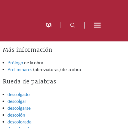
Más información
Prólogo
de la obra
Preliminares
(abreviaturas) de la obra
Rueda de palabras
descolgado
descolgar
descolgarse
descolón
descolorada