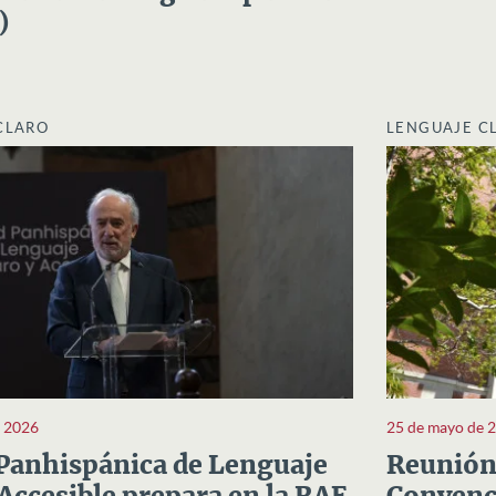
)
CLARO
LENGUAJE C
e 2026
25 de mayo de 
Panhispánica de Lenguaje
Reunión 