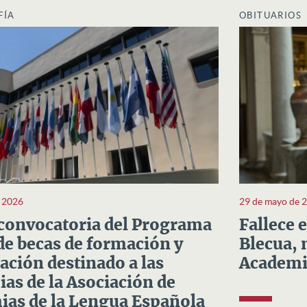
FÍA
OBITUARIOS
e 2026
29 de mayo de 
convocatoria del Programa
Fallece 
e becas de formación y
Blecua, 
ación destinado a las
Academi
as de la Asociación de
as de la Lengua Española