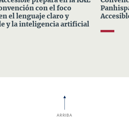
 Accesible prepara en la RAE
Convenci
Convención con el foco
Panhispá
en el lenguaje claro y
Accesibl
e y la inteligencia artificial
ARRIBA