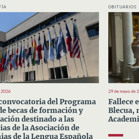
FÍA
OBITUARIOS
e 2026
29 de mayo de 
convocatoria del Programa
Fallece 
e becas de formación y
Blecua, 
ación destinado a las
Academi
as de la Asociación de
as de la Lengua Española