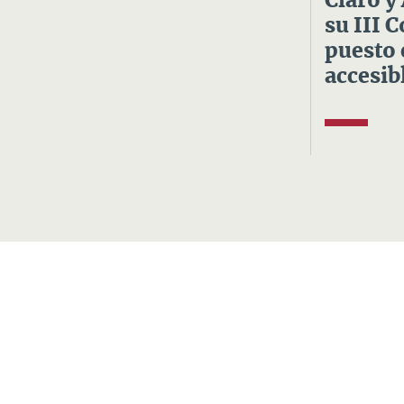
Claro y
su III 
puesto 
accesibl