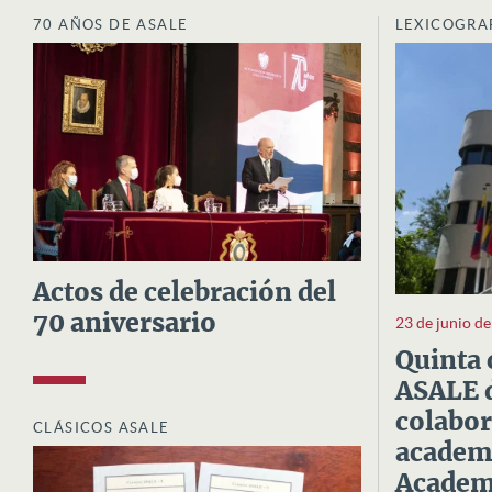
70 AÑOS DE ASALE
LEXICOGRA
Actos de celebración del
70 aniversario
23 de junio d
Quinta 
ASALE d
colabor
CLÁSICOS ASALE
academi
Academi