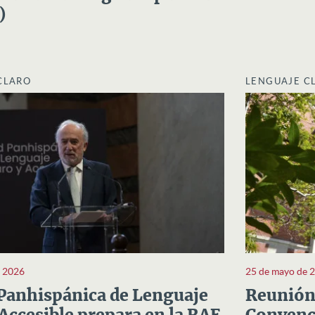
)
CLARO
LENGUAJE C
e 2026
25 de mayo de 
Panhispánica de Lenguaje
Reunión 