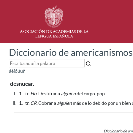
Diccionario de americanismos
á
é
í
ó
ú
ü
ñ
desnucar.
I.
1.
tr.
Ho.
Destituir a
alguien
del cargo. pop.
II.
1.
tr.
CR.
Cobrar a
alguien
más de lo debido por un bien o
Diccionario de a