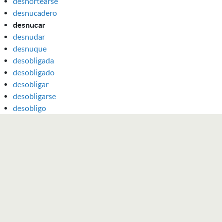
desnortearse
desnucadero
desnucar
desnudar
desnuque
desobligada
desobligado
desobligar
desobligarse
desobligo