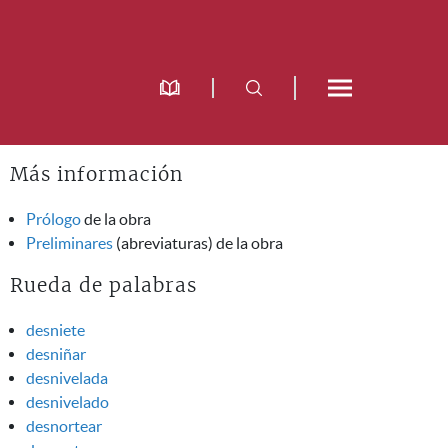
Más información
Prólogo
de la obra
Preliminares
(abreviaturas) de la obra
Rueda de palabras
desniete
desniñar
desnivelada
desnivelado
desnortear