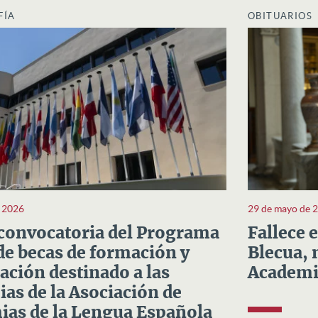
FÍA
OBITUARIOS
e 2026
29 de mayo de 
convocatoria del Programa
Fallece 
e becas de formación y
Blecua, 
ación destinado a las
Academi
as de la Asociación de
as de la Lengua Española