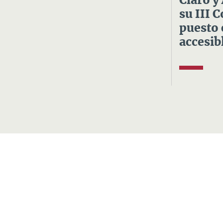
Claro y
su III 
puesto 
accesibl