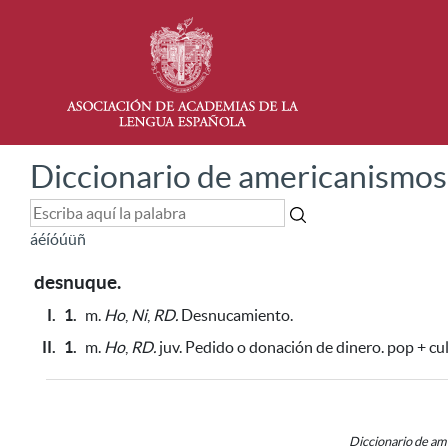
Diccionario de americanismos
á
é
í
ó
ú
ü
ñ
desnuque.
I.
1.
m.
Ho
,
Ni
,
RD.
Desnucamiento.
II.
1.
m.
Ho
,
RD.
juv. Pedido o donación de dinero. pop + cul
Diccionario de a