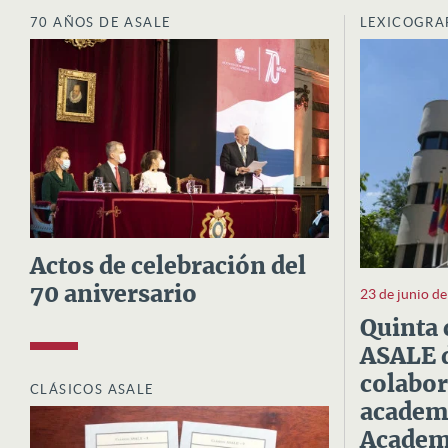
70 AÑOS DE ASALE
LEXICOGRA
Actos de celebración del
70 aniversario
23 de junio d
Quinta 
ASALE d
colabor
CLÁSICOS ASALE
academi
Academi