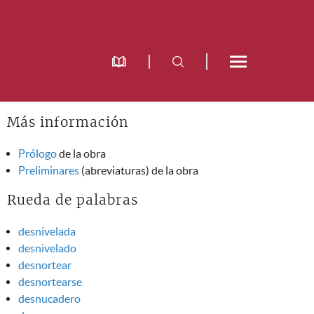
Más información
Prólogo
de la obra
Preliminares
(abreviaturas) de la obra
Rueda de palabras
desnivelada
desnivelado
desnortear
desnortearse
desnucadero