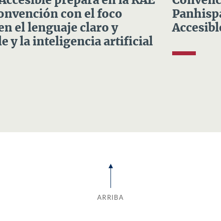
 Accesible prepara en la RAE
Convenci
Convención con el foco
Panhispá
en el lenguaje claro y
Accesibl
e y la inteligencia artificial
ARRIBA