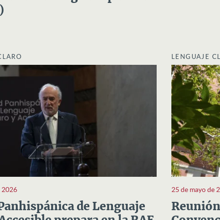
)
CLARO
LENGUAJE C
e 2026
25 de mayo de 
Panhispánica de Lenguaje
Reunión 