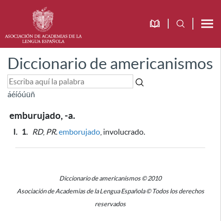
Diccionario de americanismos
á
é
í
ó
ú
ü
ñ
emburujado, -a.
I.
1.
RD
,
PR.
emborujado
, involucrado.
Diccionario de americanismos © 2010
Asociación de Academias de la Lengua Española © Todos los derechos
reservados