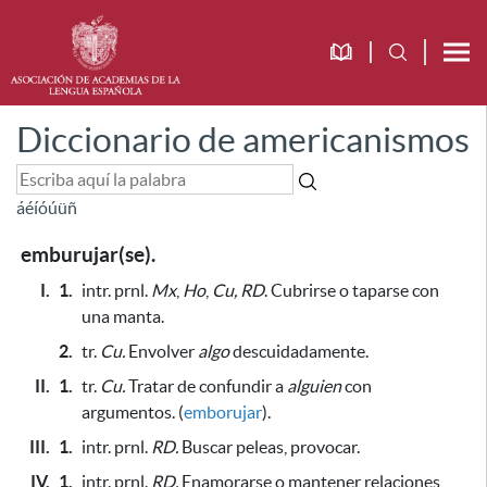
Diccionario de americanismos
á
é
í
ó
ú
ü
ñ
emburujar(se).
I.
1.
intr. prnl.
Mx
,
Ho
,
Cu, RD
. Cubrirse o taparse con
una manta.
2.
tr.
Cu.
Envolver
algo
descuidadamente.
II.
1.
tr.
Cu.
Tratar de confundir a
alguien
con
argumentos. (
emborujar
).
III.
1.
intr. prnl.
RD.
Buscar peleas, provocar.
IV.
1.
intr. prnl.
RD.
Enamorarse o mantener relaciones