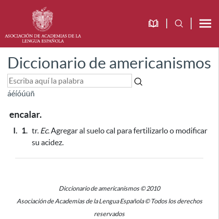
Diccionario de americanismos
á
é
í
ó
ú
ü
ñ
encalar.
I.
1.
tr.
Ec
. Agregar al suelo cal para fertilizarlo o modificar
su acidez.
Diccionario de americanismos © 2010
Asociación de Academias de la Lengua Española © Todos los derechos
reservados