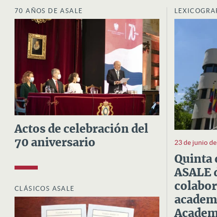
70 AÑOS DE ASALE
LEXICOGRA
Actos de celebración del
70 aniversario
23 de junio d
Quinta 
ASALE d
colabor
CLÁSICOS ASALE
academi
Academi