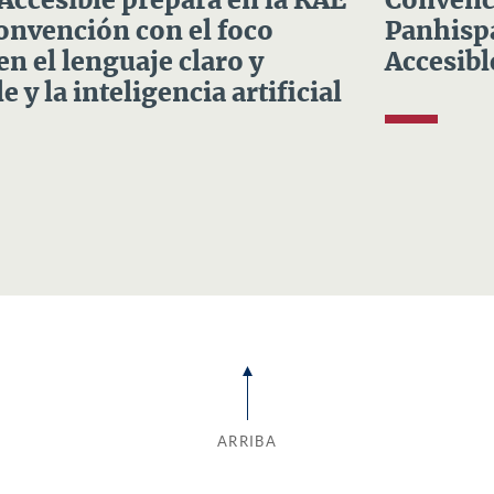
 Accesible prepara en la RAE
Convenci
Convención con el foco
Panhispá
en el lenguaje claro y
Accesibl
e y la inteligencia artificial
ARRIBA