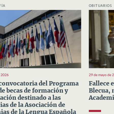
FÍA
OBITUARIOS
e 2026
29 de mayo de 
convocatoria del Programa
Fallece 
e becas de formación y
Blecua, 
ación destinado a las
Academi
as de la Asociación de
as de la Lengua Española