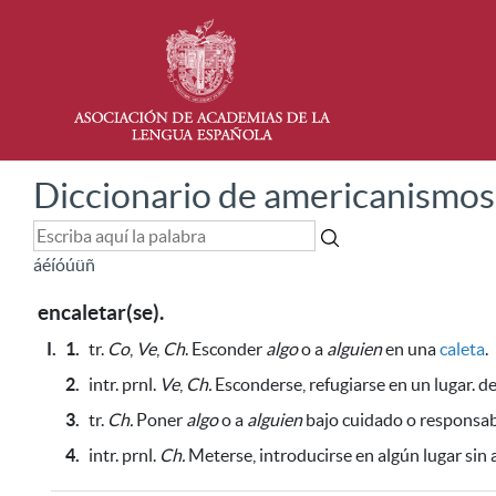
Diccionario de americanismos
á
é
í
ó
ú
ü
ñ
encaletar(se).
I.
1.
tr.
Co
,
Ve
,
Ch
. Esconder
algo
o a
alguien
en una
caleta
.
2.
intr. prnl.
Ve
,
Ch.
Esconderse, refugiarse en un lugar. de
3.
tr.
Ch.
Poner
algo
o a
alguien
bajo cuidado o responsabi
4.
intr. prnl.
Ch.
Meterse, introducirse en algún lugar
sin 