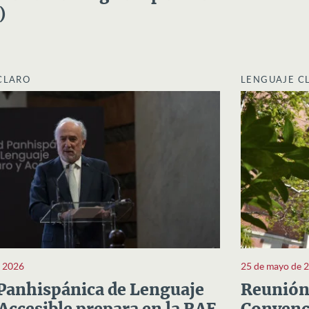
)
CLARO
LENGUAJE C
e 2026
25 de mayo de 
Panhispánica de Lenguaje
Reunión 