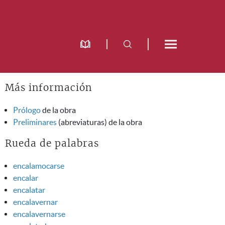
Más información
Prólogo
de la obra
Preliminares
(abreviaturas) de la obra
Rueda de palabras
encalamocarse
encalar
encalatar
encalavernar
encalavernarse