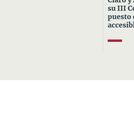
Claro y
su III 
puesto 
accesibl