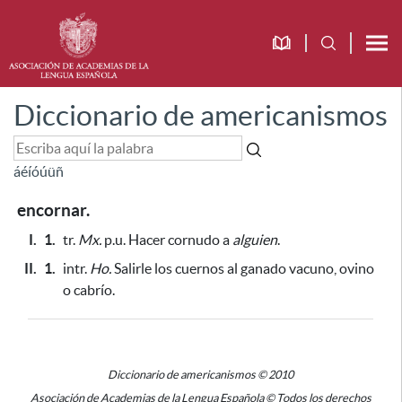
Diccionario de americanismos
á
é
í
ó
ú
ü
ñ
encornar.
I.
1.
tr.
Mx.
p.u. Hacer cornudo a
alguien
.
II.
1.
intr.
Ho.
Salirle los cuernos al ganado vacuno, ovino
o cabrío.
Diccionario de americanismos © 2010
Asociación de Academias de la Lengua Española © Todos los derechos