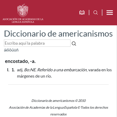
Diccionario de americanismos
á
é
í
ó
ú
ü
ñ
encostado, -a.
I.
1.
adj.
Bo:NE.
Referido a una embarcación
, varada en los
márgenes de un río.
Diccionario de americanismos © 2010
Asociación de Academias de la Lengua Española © Todos los derechos
reservados