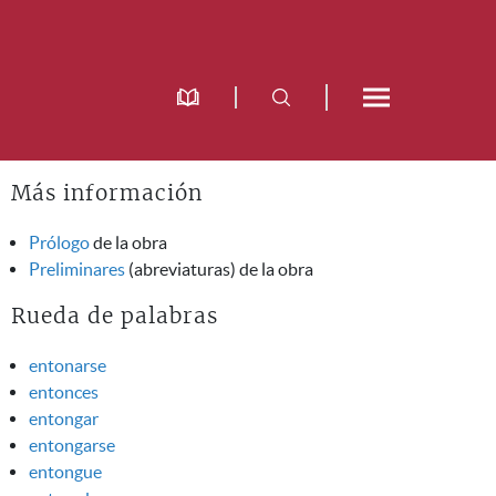
Más información
Prólogo
de la obra
Preliminares
(abreviaturas) de la obra
Rueda de palabras
entonarse
entonces
entongar
entongarse
entongue