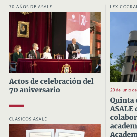
70 AÑOS DE ASALE
LEXICOGRA
Actos de celebración del
70 aniversario
23 de junio d
Quinta 
ASALE d
colabor
CLÁSICOS ASALE
academi
Academi