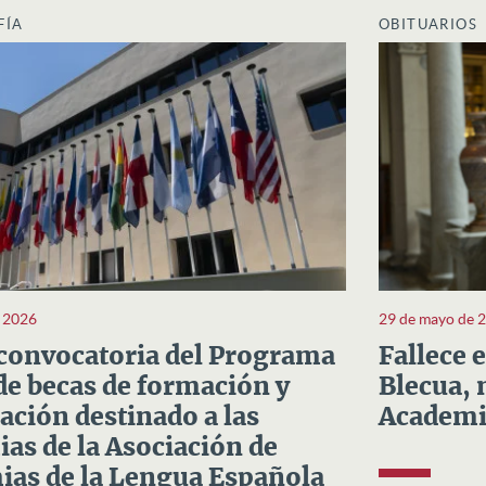
FÍA
OBITUARIOS
e 2026
29 de mayo de 
convocatoria del Programa
Fallece 
e becas de formación y
Blecua, 
ación destinado a las
Academi
as de la Asociación de
as de la Lengua Española