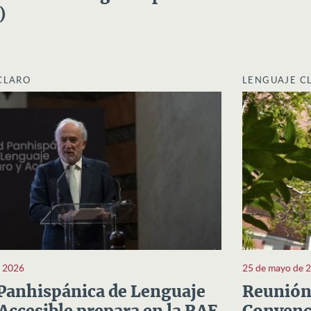
)
CLARO
LENGUAJE C
e 2026
25 de mayo de 
Panhispánica de Lenguaje
Reunión 