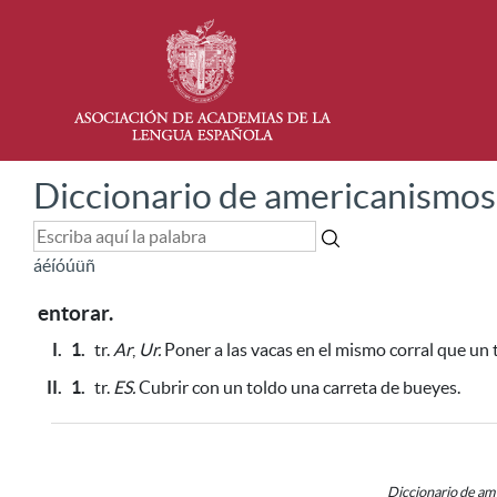
Diccionario de americanismos
á
é
í
ó
ú
ü
ñ
entorar.
I.
1.
tr.
Ar
,
Ur.
Poner a las vacas en el mismo corral que un
II.
1.
tr.
ES.
Cubrir con un toldo una carreta de bueyes.
Diccionario de a