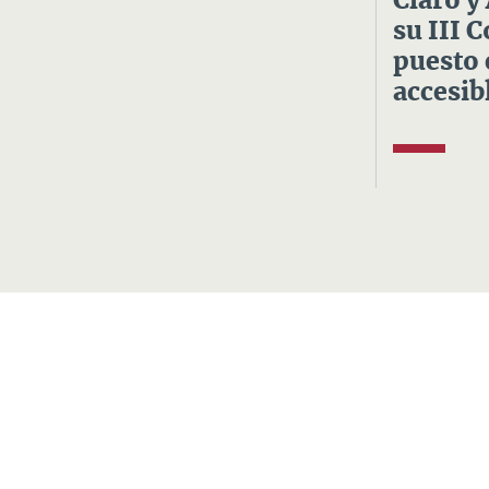
Claro y
su III 
puesto 
accesibl