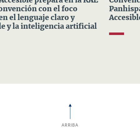
 Accesible prepara en la RAE
Convenci
Convención con el foco
Panhispá
en el lenguaje claro y
Accesibl
e y la inteligencia artificial
ARRIBA