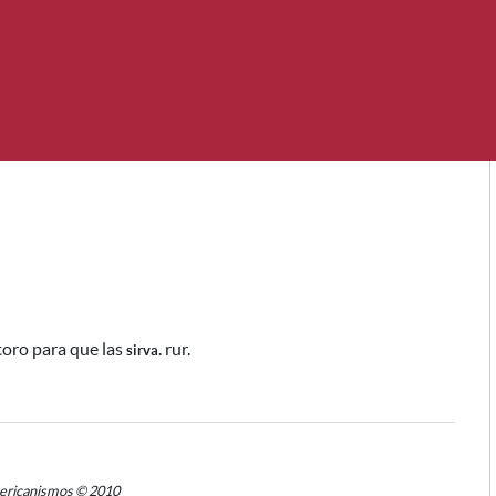
 toro
para que las
. rur.
sirva
mericanismos © 2010