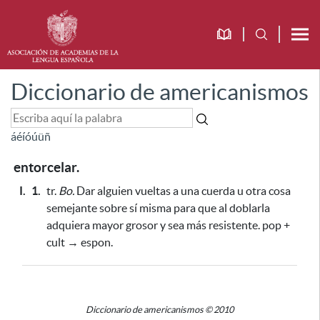
Diccionario de americanismos
á
é
í
ó
ú
ü
ñ
entorcelar.
I.
1.
tr.
Bo.
Dar alguien vueltas a una cuerda u otra cosa
semejante sobre sí misma
para que al doblarla
adquiera mayor grosor y sea más resistente
. pop +
cult → espon.
Diccionario de americanismos © 2010