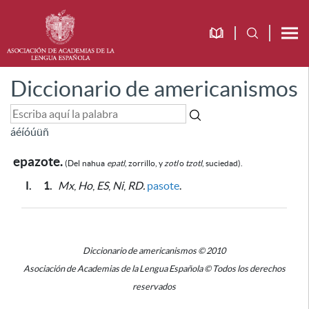
Diccionario de americanismos
á
é
í
ó
ú
ü
ñ
epazote.
(Del
nahua
epatl
, zorrillo, y
zotl
o
tzotl
, suciedad).
I.
1.
Mx
,
Ho
,
ES
,
Ni
,
RD.
pasote
.
Diccionario de americanismos © 2010
Asociación de Academias de la Lengua Española © Todos los derechos
reservados