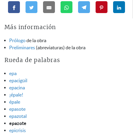
Más información
Prólogo
de la obra
Preliminares
(abreviaturas) de la obra
Rueda de palabras
epa
epacigüil
epacina
¡épale!
épale
epasote
epazotal
epazote
epicrisis