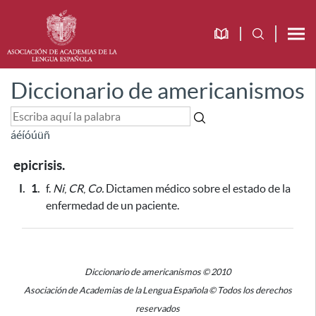
Diccionario de americanismos
á
é
í
ó
ú
ü
ñ
epicrisis.
I.
1.
f.
Ni
,
CR
,
Co.
Dictamen médico sobre el estado de la
enfermedad de un paciente.
Diccionario de americanismos © 2010
Asociación de Academias de la Lengua Española © Todos los derechos
reservados