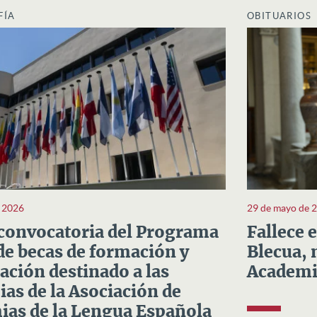
FÍA
OBITUARIOS
e 2026
29 de mayo de 
convocatoria del Programa
Fallece 
e becas de formación y
Blecua, 
ación destinado a las
Academi
as de la Asociación de
as de la Lengua Española