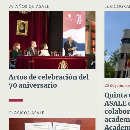
70 AÑOS DE ASALE
LEXICOGRA
Actos de celebración del
70 aniversario
23 de junio d
Quinta 
ASALE d
colabor
CLÁSICOS ASALE
academi
Academi