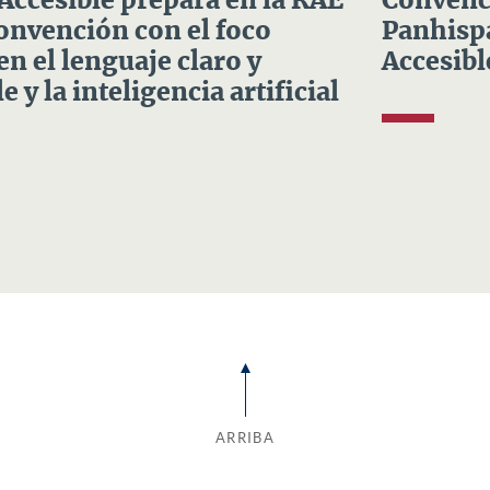
 Accesible prepara en la RAE
Convenci
Convención con el foco
Panhispá
en el lenguaje claro y
Accesibl
e y la inteligencia artificial
ARRIBA