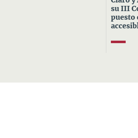
Claro y
su III 
puesto 
accesibl