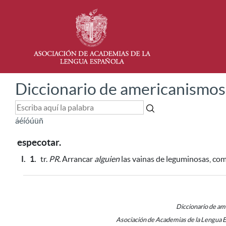
Diccionario de americanismos
á
é
í
ó
ú
ü
ñ
especotar.
I.
1.
tr.
PR.
Arrancar
alguien
las vainas de leguminosas,
com
Diccionario de a
Asociación de Academias de la Lengua 