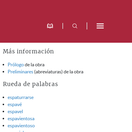
Más información
Prólogo
de la obra
Preliminares
(abreviaturas) de la obra
Rueda de palabras
espaturrarse
espavé
espavel
espavientosa
espavientoso