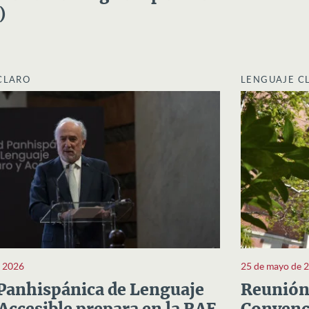
)
CLARO
LENGUAJE C
e 2026
25 de mayo de 
Panhispánica de Lenguaje
Reunión 