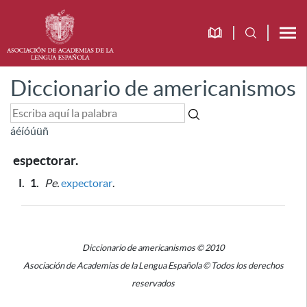
Diccionario de americanismos
á
é
í
ó
ú
ü
ñ
espectorar.
I.
1.
Pe.
expectorar
.
Diccionario de americanismos © 2010
Asociación de Academias de la Lengua Española © Todos los derechos
reservados