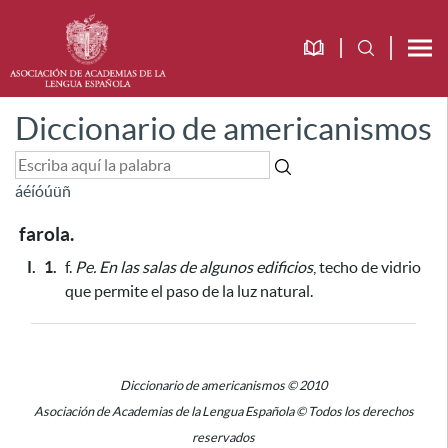
Diccionario de americanismos
á
é
í
ó
ú
ü
ñ
farola.
I.
1.
f.
Pe.
En las salas de algunos edificios
, techo de vidrio
que permite el paso de la luz natural.
Diccionario de americanismos © 2010
Asociación de Academias de la Lengua Española © Todos los derechos
reservados