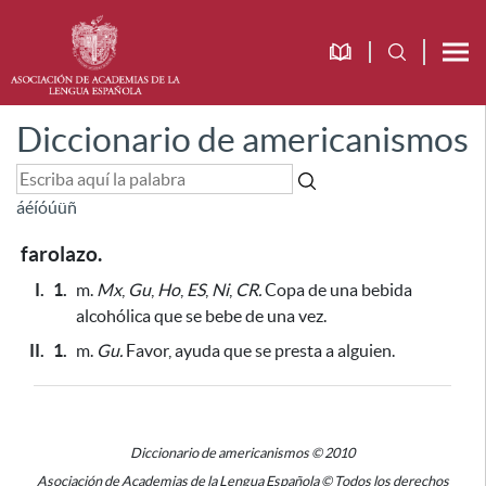
Diccionario de americanismos
á
é
í
ó
ú
ü
ñ
farolazo.
I.
1.
m.
Mx
,
Gu
,
Ho
,
ES
,
Ni
,
CR.
Copa de una bebida
alcohólica que se bebe de una vez.
II.
1.
m.
Gu.
Favor, ayuda que se presta a alguien.
Diccionario de americanismos © 2010
Asociación de Academias de la Lengua Española © Todos los derechos