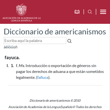
Diccionario de americanismos
á
é
í
ó
ú
ü
ñ
fayuca.
I.
1.
f.
Mx.
Introducción o exportación de géneros sin
pagar los derechos de aduana a que están sometidos
legalmente. (
falluca
).
Diccionario de americanismos © 2010
Asociación de Academias de la Lengua Española © Todos los derechos