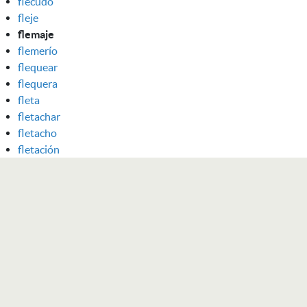
flecudo
fleje
flemaje
flemerío
flequear
flequera
fleta
fletachar
fletacho
fletación