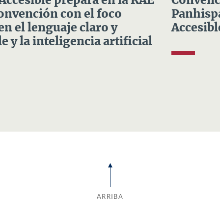
 Accesible prepara en la RAE
Convenci
Convención con el foco
Panhispá
en el lenguaje claro y
Accesibl
e y la inteligencia artificial
ARRIBA