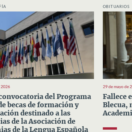
FÍA
OBITUARIOS
e 2026
29 de mayo de 
convocatoria del Programa
Fallece 
e becas de formación y
Blecua, 
ación destinado a las
Academi
as de la Asociación de
as de la Lengua Española