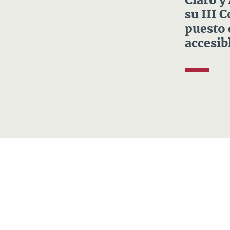
Claro y
su III 
puesto 
accesibl