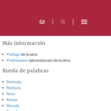
Más información
Prólogo
de la obra
Preliminares
(abreviaturas) de la obra
Rueda de palabras
flechudo
flechura
fleco
flectar
flecuda