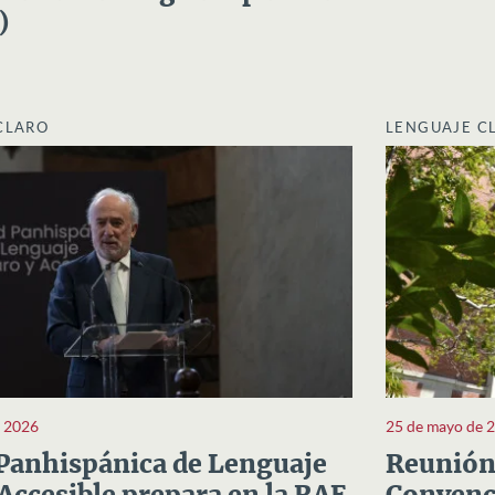
)
CLARO
LENGUAJE C
e 2026
25 de mayo de 
Panhispánica de Lenguaje
Reunión 