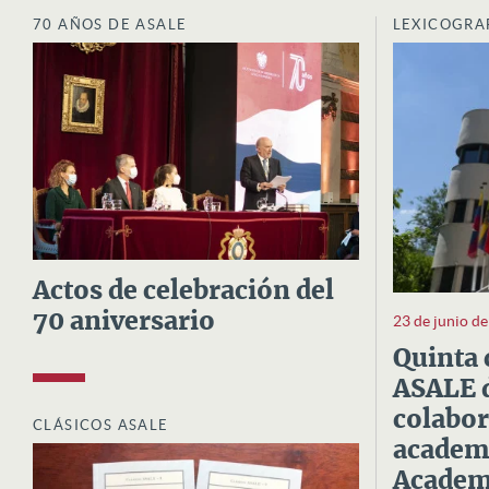
70 AÑOS DE ASALE
LEXICOGRA
Actos de celebración del
70 aniversario
23 de junio d
Quinta 
ASALE d
colabor
CLÁSICOS ASALE
academi
Academi