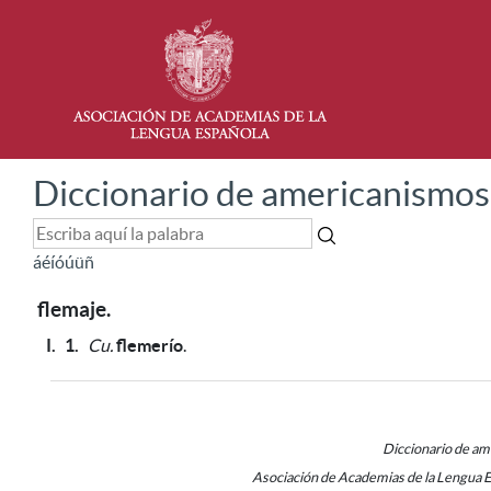
Diccionario de americanismos
á
é
í
ó
ú
ü
ñ
flemaje.
I.
1.
Cu.
flemerío
.
Diccionario de a
Asociación de Academias de la Lengua 