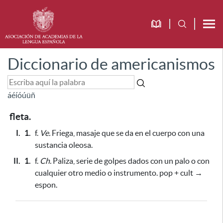
Diccionario de americanismos
á
é
í
ó
ú
ü
ñ
fleta.
I.
1.
f.
Ve.
Friega, masaje que se da en el cuerpo con una
sustancia oleosa.
II.
1.
f.
Ch.
Paliza, serie de golpes dados con un palo o con
cualquier otro medio o instrumento. pop + cult →
espon.