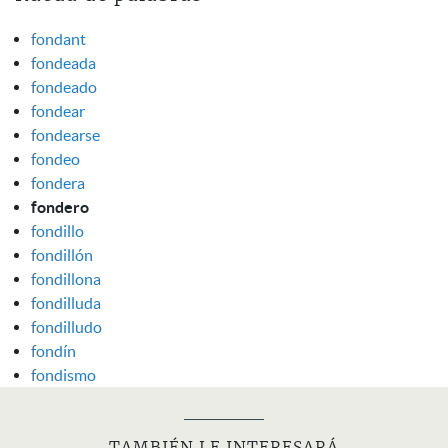
fondant
fondeada
fondeado
fondear
fondearse
fondeo
fondera
fondero
fondillo
fondillón
fondillona
fondilluda
fondilludo
fondín
fondismo
TAMBIÉN LE INTERESARÁ