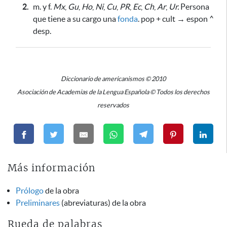
2.
m. y f.
Mx
,
Gu
,
Ho
,
Ni
,
Cu
,
PR
,
Ec
,
Ch
,
Ar
,
Ur.
Persona
que tiene a su cargo una
fonda
. pop + cult → espon ^
desp.
Diccionario de americanismos © 2010
Asociación de Academias de la Lengua Española © Todos los derechos
reservados
Más información
Prólogo
de la obra
Preliminares
(abreviaturas) de la obra
Rueda de palabras