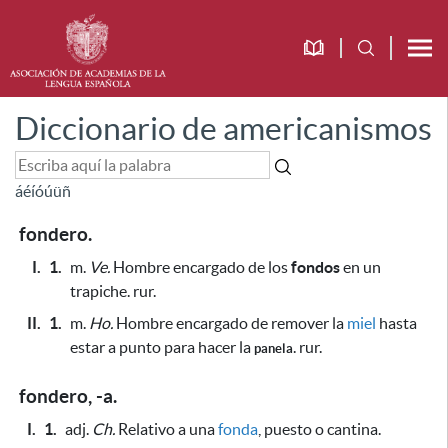
Diccionario de americanismos
á
é
í
ó
ú
ü
ñ
fondero.
I.
1.
m.
Ve.
Hombre encargado de los
fondos
en un
trapiche. rur.
II.
1.
m.
Ho.
Hombre encargado de remover la
miel
hasta
estar a punto
para hacer la
. rur.
panela
fondero, -a.
I.
1.
adj.
Ch.
Relativo a una
fonda
, puesto o cantina.