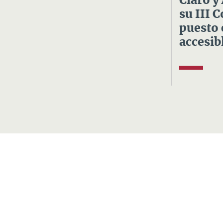
Claro y
su III 
puesto 
accesibl