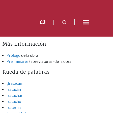
Más información
Prólogo
de la obra
Preliminares
(abreviaturas) de la obra
Rueda de palabras
¡fratacán!
fratacán
fratachar
fratacho
fraterna