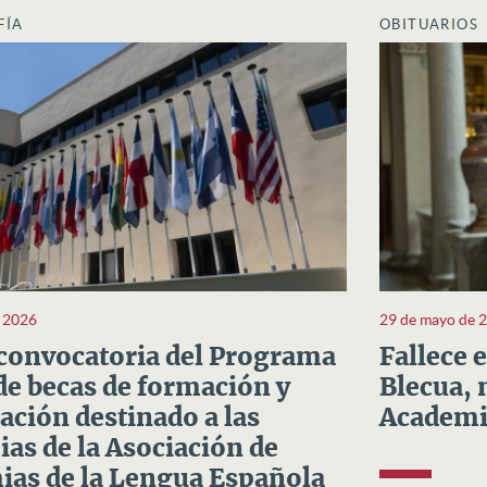
FÍA
OBITUARIOS
e 2026
29 de mayo de 
convocatoria del Programa
Fallece 
e becas de formación y
Blecua, 
ación destinado a las
Academi
as de la Asociación de
as de la Lengua Española