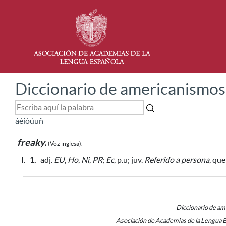
Diccionario de americanismos
á
é
í
ó
ú
ü
ñ
freaky.
(Voz inglesa).
I.
1.
adj.
EU
,
Ho
,
Ni
,
PR
;
Ec
, p.u; juv.
Referido a persona
, qu
Diccionario de a
Asociación de Academias de la Lengua 