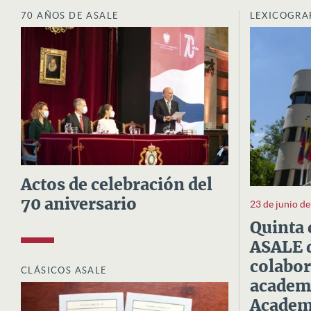
70 AÑOS DE ASALE
LEXICOGRA
Actos de celebración del
70 aniversario
23 de junio d
Quinta 
ASALE d
colabor
CLÁSICOS ASALE
academi
Academi