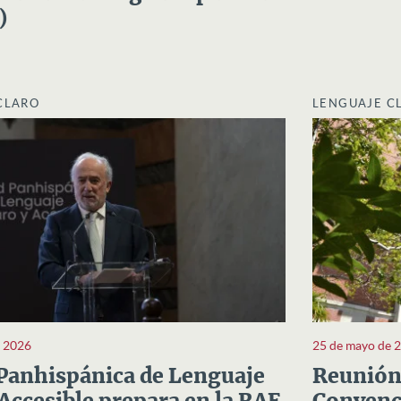
)
CLARO
LENGUAJE C
e 2026
25 de mayo de 
Panhispánica de Lenguaje
Reunión 