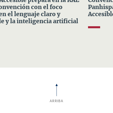
 Accesible prepara en la RAE
Convenci
Convención con el foco
Panhispá
en el lenguaje claro y
Accesibl
e y la inteligencia artificial
ARRIBA