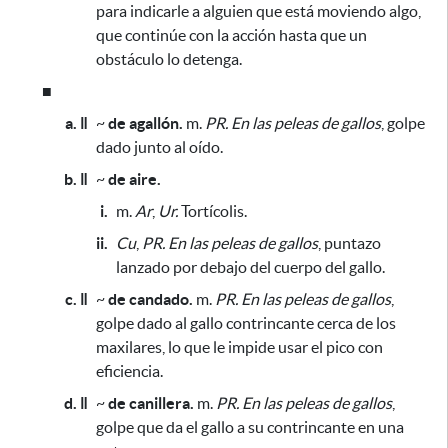
para indicarle a alguien que está moviendo algo,
que continúe con la acción hasta que un
obstáculo lo detenga.
■
a. ǁ
~
de agallón.
m.
PR.
En las peleas de gallos
, golpe
dado junto al oído.
b. ǁ
~
de aire.
i.
m.
Ar
,
Ur.
Tortícolis.
ii.
Cu
,
PR.
En las peleas de gallos
, puntazo
lanzado por debajo del cuerpo del gallo.
c. ǁ
~
de candado.
m.
PR.
En las peleas de gallos
,
golpe dado al gallo contrincante cerca de los
maxilares,
lo que le impide usar el pico con
eficiencia
.
d. ǁ
~
de canillera.
m.
PR.
En las peleas de gallos
,
golpe que da el gallo a su contrincante en una