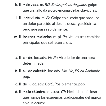
k. ǁ
~
de vaca.
m.
RD.
En las peleas de gallos
, golpe
que un gallo da a otro encima de las clavículas.
l. ǁ
~
de viuda.
m.
Ec.
Golpe en el codo
que produce
un dolor parecido al de una descarga eléctrica,
pero que pasa rápidamente
.
m. ǁ
los tres
~
s diarios.
m. pl.
Pa
,
Ve.
Las tres comidas
principales que se hacen al día.
□
a. ǁ
a
~
de.
loc. adv.
Ve
,
Pe.
Alrededor de una hora
determinada.
b. ǁ
a
~
de calcetín.
loc. adv.
Mx
,
Ho
,
ES
,
Ni.
Andando.
pop.
c. ǁ
de
~
.
loc. adv.
Co:C.
Posiblemente. pop.
d. ǁ
~
a la cátedra.
loc. sust.
Ch.
Hecho beneficioso
que rompe los esquemas tradicionales del marco
en que ocurre
.