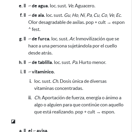
e. ǁ
~
de agua.
loc. sust.
Ve.
Aguacero.
f. ǁ
~
de ala.
loc. sust.
Gu
,
Ho
,
Ni
,
Pa
,
Cu
,
Co
,
Ve
,
Ec.
Olor desagradable de axilas. pop + cult → espon
^ fest.
g. ǁ
~
de furca.
loc. sust.
Ar.
Inmovilización que se
hace a una persona
sujetándola por el cuello
desde atrás
.
h. ǁ
~
de tablilla.
loc. sust.
Pa.
Hurto menor.
i. ǁ
~
vitamínico.
i.
loc. sust.
Ch.
Dosis única de diversas
vitaminas concentradas.
ii.
Ch.
Aportación de fuerza, energía o ánimo a
algo o alguien
para que continúe con aquello
que está realizando
. pop + cult → espon.
◪
a. ǁ
el
~
avisa.