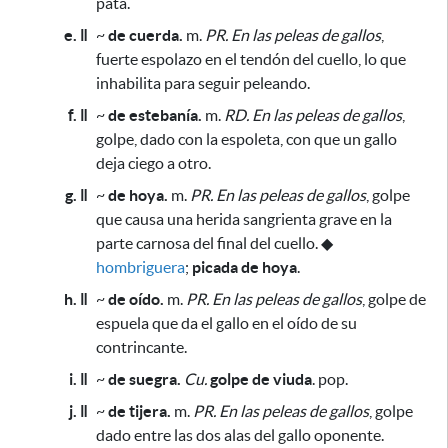
pata.
e. ǁ
~
de cuerda.
m.
PR.
En las peleas de gallos
,
fuerte espolazo en el tendón del cuello,
lo que
inhabilita para seguir peleando
.
f. ǁ
~
de estebanía.
m.
RD.
En las peleas de gallos
,
golpe, dado con la espoleta,
con que un gallo
deja ciego a otro
.
g. ǁ
~
de hoya.
m.
PR.
En las peleas de gallos
, golpe
que causa una herida sangrienta grave en la
parte carnosa del final del cuello
.
◆
hombriguera
;
picada de hoya
.
h. ǁ
~
de oído.
m.
PR.
En las peleas de gallos
, golpe de
espuela que da el gallo en el oído de su
contrincante.
i. ǁ
~
de suegra.
Cu.
golpe de viuda
. pop.
j. ǁ
~
de tijera.
m.
PR.
En las peleas de gallos
, golpe
dado entre las dos alas del gallo oponente.