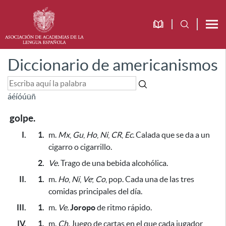
Diccionario de americanismos
á
é
í
ó
ú
ü
ñ
golpe.
I.
1.
m.
Mx
,
Gu
,
Ho
,
Ni
,
CR
,
Ec.
Calada que se da a un
cigarro o cigarrillo.
2.
Ve.
Trago de una bebida alcohólica.
II.
1.
m.
Ho
,
Ni
,
Ve
;
Co
, pop. Cada una de las tres
comidas principales del día.
III.
1.
m.
Ve.
Joropo
de ritmo rápido.
IV.
1.
m.
Ch.
Juego de cartas
en el que cada jugador