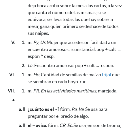
deja boca arriba sobre la mesa las cartas, a la vez
que canta el número de las mismas; si se
equivoca, se lleva todas las que hay sobre la
mesa; gana quien primero se deshace de todos
sus naipes.
V.
1.
m.
Py
,
Ur.
Mujer que accede con facilidad a un
encuentro amoroso circunstancial. pop + cult →
espon ^ desp.
2.
Ur.
Encuentro amoroso. pop + cult → espon.
VI.
1.
m.
Ho.
Cantidad de semillas de maíz o
frijol
que
se siembran en cada hoyo. rur.
VII.
1.
m.
PR.
En las actividades marítimas
, marejada.
●
a. ǁ
¿cuánto es el
~
?
fórm.
Pa
,
Ve.
Se usa para
preguntar por el precio de algo.
b. ǁ
el
~
avisa.
fórm.
CR
,
Ec.
Se usa, en son de broma,