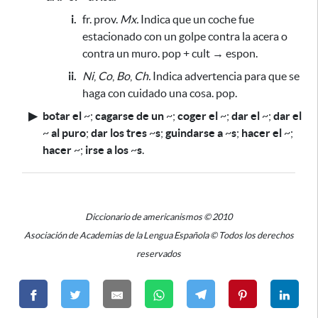
i.
fr. prov.
Mx.
Indica que un coche fue
estacionado con un golpe contra la acera o
contra un muro. pop + cult → espon.
ii.
Ni
,
Co
,
Bo
,
Ch.
Indica advertencia
para que se
haga con cuidado una cosa
. pop.
▶
botar el
~
;
cagarse de un
~
;
coger el
~
;
dar el
~
;
dar el
~
al puro
;
dar los tres
~
s
;
guindarse a
~
s
;
hacer el
~
;
hacer
~
;
irse a los
~
s
.
Diccionario de americanismos © 2010
Asociación de Academias de la Lengua Española © Todos los derechos
reservados