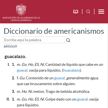
Diccionario de americanismos
á
é
í
ó
ú
ü
ñ
guacalazo.
I.
1.
m.
Gu
,
Ho
,
ES
,
Ni.
Cantidad de líquido que cabe en un
guacal
, vasija para líquidos. (
huacalazo
).
2.
f.
Gu.
Contenido de un
guacal
,
generalmente agua
,
que cae bruscamente sobre alguien.
3.
m.
Ho
,
Ni.
meton. Trago de bebida alcohólica.
II.
1.
m.
Gu
,
Ho
,
ES
,
Ni.
Golpe dado con un
guacal
, vasija
para líquidos.