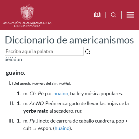
Diccionario de americanismos
á
é
í
ó
ú
ü
ñ
guaino.
I.
(Del
quech.
waynu
y del aim.
waiñu
).
1.
m.
Ch
;
Pe
. p.u.
huaino
, baile y música populares.
II.
1.
m.
Ar:NO.
Peón encargado de llevar las hojas de la
yerba mate
al secadero. rur.
III.
1.
m.
Py.
Jinete de carrera de caballo cuadrera. pop +
cult → espon. (
huaino
).