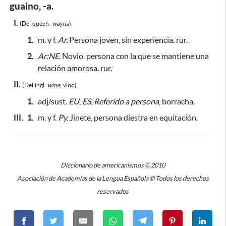
guaino, -a.
I.
(Del
quech.
wayna
).
1.
m. y f.
Ar.
Persona joven, sin experiencia. rur.
2.
Ar:NE.
Novio, persona con la que se mantiene una
relación amorosa. rur.
II.
(Del
ingl.
wine,
vino).
1.
adj/sust.
EU
,
ES.
Referido a persona
, borracha.
III.
1.
m. y f.
Py.
Jinete, persona diestra en equitación.
Diccionario de americanismos © 2010
Asociación de Academias de la Lengua Española © Todos los derechos
reservados