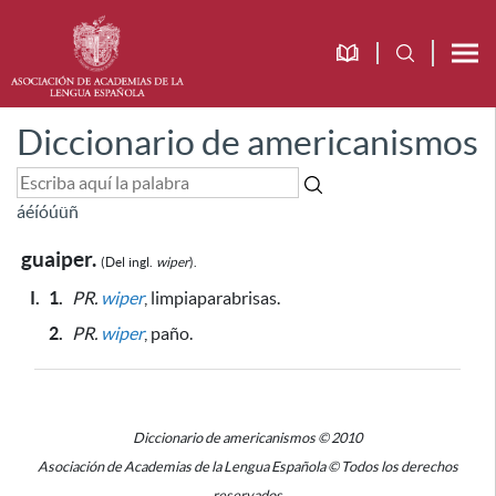
Diccionario de americanismos
á
é
í
ó
ú
ü
ñ
guaiper.
(Del
ingl.
wiper
).
I.
1.
PR.
wiper
, limpiaparabrisas.
2.
PR.
wiper
, paño.
Diccionario de americanismos © 2010
Asociación de Academias de la Lengua Española © Todos los derechos
reservados